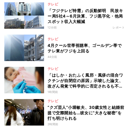
テレビ
「フジテレビ特需」の反動鮮明 民放キ
ー局5社4～6月決算、フジ黒字化・他局
スポット収入大幅減
12分前
レポート
テレビ
4月クール世帯視聴率、ゴールデン帯で
テレ東がフジを上回る
44分前
テレビ
「はしか・おたふく風邪・風疹の混合ワ
クチンが自閉症の原因」示唆した論文、
改ざん発覚で科学的に否定されるも不安
消えず…科学者たちの反証はなぜ届かな
1時間前
かったのか
テレビ
“クズ芸人”小堀敏夫、30歳女性と結婚前
提で交際開始も…彼女に“大きな秘密”を
打ち明けられる
2時間前