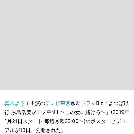
真木よう子
主演の
テレビ東京
系新
ドラマ
Biz『よつば銀
行 原島浩美がモノ申す! 〜この女に賭けろ〜』(2019年
1月21日スタート 毎週月曜22:00〜)のポスタービジュ
アルが13日、公開された。