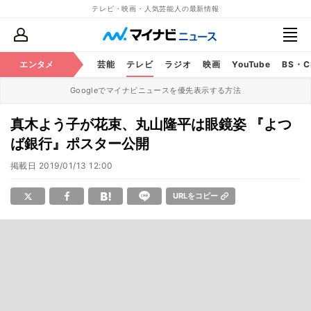
テレビ・映画・人気芸能人の最新情報
エンタメ
芸能
テレビ
ラジオ
映画
YouTube
BS・
Googleでマイナビニュースを優先表示する方法
真木よう子が花束、丸山隆平は眼鏡姿 『よつ
ば銀行』ポスター公開
掲載日
2019/01/13 12:00
URLをコピー