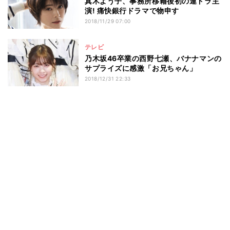
真木よう子、事務所移籍後初の連ドラ主
演! 痛快銀行ドラマで物申す
2018/11/29 07:00
テレビ
乃木坂46卒業の西野七瀬、バナナマンの
サプライズに感激「お兄ちゃん」
2018/12/31 22:33