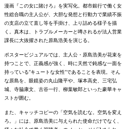
漫画『この女に賭けろ』を実写化。都市銀行で働く女
性総合職の主人公が、大胆な発想と行動力で業績不振
の支店の立て直し等を手掛け、上り詰める様子を描
く。真木は、トラブルメーカーと噂されるが法人営業
課長に大抜擢された原島浩美を演じる。
ポスタービジュアルでは、主人公・原島浩美が花束を
持つことで、正義感が強く、時に天然で鈍感な一面を
持っている“キュートな女性“であることを表現。そん
な原島を、眼鏡姿の丸山隆平や、塚本高史、三宅弘
城、寺脇康文、古谷一行、柳葉敏郎といった豪華キャ
ストが囲む。
また、キャッチコピーの「空気を読むな。空気を変え
ろ。」には、原島浩美に与えられた使命だけでなく、