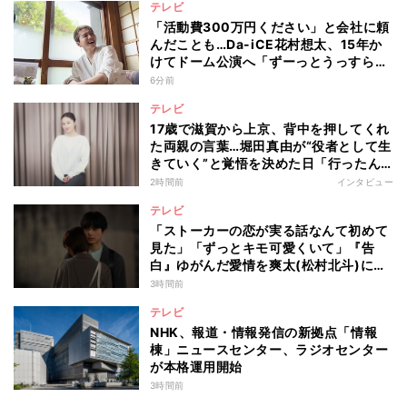
テレビ
「活動費300万円ください」と会社に頼
んだことも…Da-iCE花村想太、15年か
けてドーム公演へ「ずーっとうっすらや
けど右肩上がり続けられていた」
6分前
テレビ
17歳で滋賀から上京、背中を押してくれ
た両親の言葉…堀田真由が“役者として生
きていく”と覚悟を決めた日「行ったん
やったら、もう帰られへんな」
2時間前
インタビュー
テレビ
「ストーカーの恋が実る話なんて初めて
見た」「ずっとキモ可愛くいて」『告
白』ゆがんだ愛情を爽太(松村北斗)に向
ける視聴者の声
3時間前
テレビ
NHK、報道・情報発信の新拠点「情報
棟」ニュースセンター、ラジオセンター
が本格運用開始
3時間前