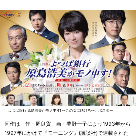
『よつば銀行 原島浩美がモノ申す! 〜この女に賭けろ〜』ポスター
同作は、作・周良貨、画・夢野一子により1993年から
1997年にかけて『モーニング』(講談社)で連載された