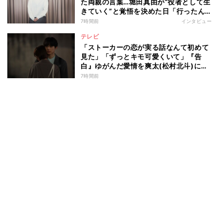
た両親の言葉…堀田真由が“役者として生
きていく”と覚悟を決めた日「行ったん
やったら、もう帰られへんな」
7時間前
インタビュー
テレビ
「ストーカーの恋が実る話なんて初めて
見た」「ずっとキモ可愛くいて」『告
白』ゆがんだ愛情を爽太(松村北斗)に向
ける視聴者の声
7時間前