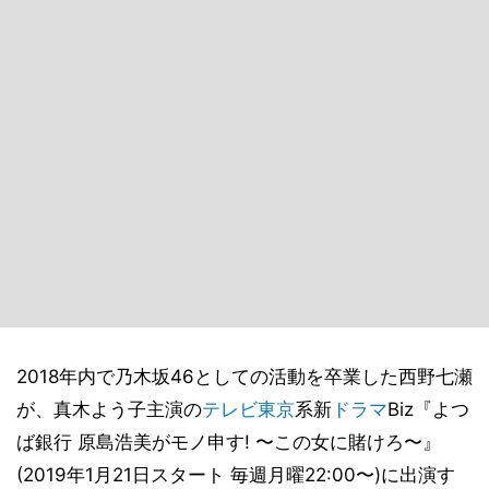
2018年内で乃木坂46としての活動を卒業した西野七瀬
が、真木よう子主演の
テレビ東京
系新
ドラマ
Biz『よつ
ば銀行 原島浩美がモノ申す! 〜この女に賭けろ〜』
(2019年1月21日スタート 毎週月曜22:00〜)に出演す