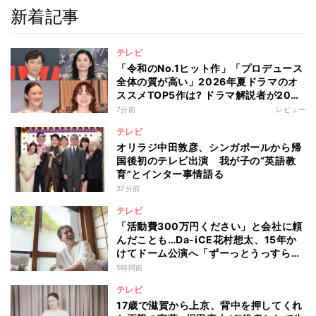
新着記事
テレビ
「令和のNo.1ヒット作」「プロデュース
全体の質が高い」2026年夏ドラマのオ
ススメTOP5作は? ドラマ解説者が20作
の傾向を“視聴率無視”で徹底分析
7分前
レビュー
テレビ
オリラジ中田敦彦、シンガポールから帰
国後初のテレビ出演 我が子の“英語教
育”とインター事情語る
37分前
テレビ
「活動費300万円ください」と会社に頼
んだことも…Da-iCE花村想太、15年か
けてドーム公演へ「ずーっとうっすらや
けど右肩上がり続けられていた」
5時間前
テレビ
17歳で滋賀から上京、背中を押してくれ