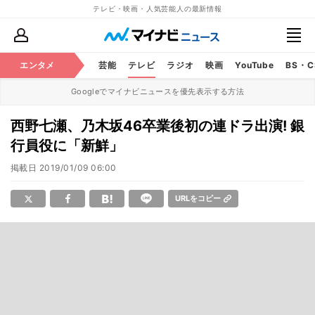
テレビ・映画・人気芸能人の最新情報
エンタメ
芸能
テレビ
ラジオ
映画
YouTube
BS・
Googleでマイナビニュースを優先表示する方法
西野七瀬、乃木坂46卒業後初の連ドラ出演! 銀
行員役に「新鮮」
掲載日
2019/01/09 06:00
URLをコピー