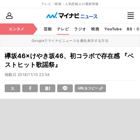
テレビ・映画・人気芸能人の最新情報
エンタメ
芸能
テレビ
ラジオ
映画
YouTube
BS・
Googleでマイナビニュースを優先表示する方法
欅坂46×けやき坂46、初コラボで存在感 『ベ
ストヒット歌謡祭』
掲載日
2018/11/15 22:54
URLをコピー