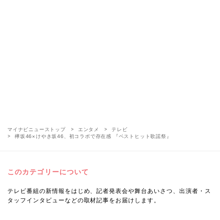
マイナビニューストップ
エンタメ
テレビ
欅坂46×けやき坂46、初コラボで存在感 『ベストヒット歌謡祭』
このカテゴリーについて
テレビ番組の新情報をはじめ、記者発表会や舞台あいさつ、出演者・ス
タッフインタビューなどの取材記事をお届けします。