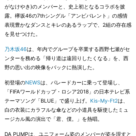
がなけやき)のメンバーと、史上初となるコラボを披
露。欅坂46の7thシングル「アンビバレント」の感情
表現豊かなダンスとキレのあるラップで、2組の存在感
を見せつけた。
乃木坂46
は、年内でグループを卒業する西野七瀬がセ
ンターを務める「帰り道は遠回りしたくなる」を、西
野の思い出の映像をバックに熱演した。
初登場の
NEWS
は、パレードカーに乗って登場し、
「FIFAワールドカップ・ロシア2018」の日本テレビ系
テーマソング「BLUE」で盛り上げ。
Kis-My-Ft2
は、
白の衣装にカラフルな傘などの小道具を駆使したミュ
ージカル風の演出で「君、僕。」を熱唱。
DA PUMPは、ユニフォーム姿のメンバーが姿を現すと