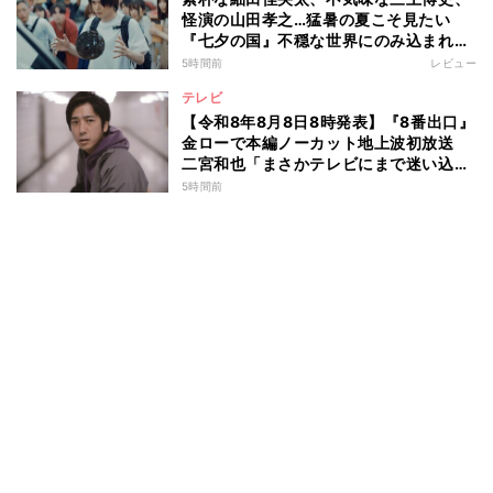
怪演の山田孝之…猛暑の夏こそ見たい
『七夕の国』不穏な世界にのみ込まれる
超常ミステリー
5時間前
レビュー
テレビ
【令和8年8月8日8時発表】『8番出口』
金ローで本編ノーカット地上波初放送
二宮和也「まさかテレビにまで迷い込ん
でしまうとは」
5時間前