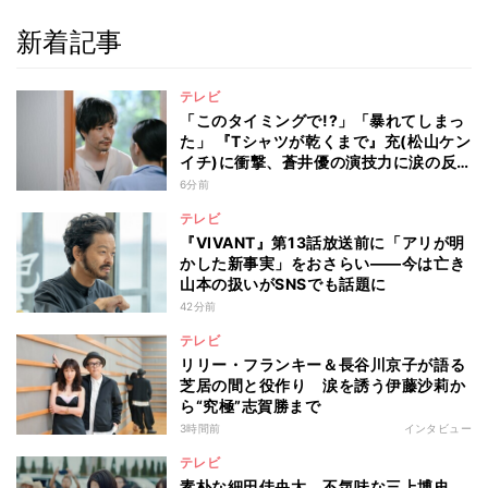
新着記事
テレビ
「このタイミングで!?」「暴れてしまっ
た」 『Tシャツが乾くまで』充(松山ケン
イチ)に衝撃、蒼井優の演技力に涙の反
響も
6分前
テレビ
『VIVANT』第13話放送前に「アリが明
かした新事実」をおさらい――今は亡き
山本の扱いがSNSでも話題に
42分前
テレビ
リリー・フランキー＆長谷川京子が語る
芝居の間と役作り 涙を誘う伊藤沙莉か
ら“究極”志賀勝まで
3時間前
インタビュー
テレビ
素朴な細田佳央太、不気味な三上博史、