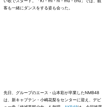
い歌でスタート。「Ki・mi・ni・mu・chu」では、観
客も一緒にダンスをする姿も会った。
先日、グループのエース・山本彩が卒業したNMB48
は、新キャプテン・小嶋花梨をセンターに迎え、デビ
ュー曲「絶滅黒髪少女」を熱唱。
AKB48
は、今回披露