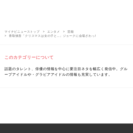
マイナビニューストップ
エンタメ
芸能
香取慎吾「クリスマスは女の子と…」ジョークに会場ざわっ!
このカテゴリーについて
話題のタレント、俳優の情報を中心に要注目ネタを幅広く発信中。グル
ープアイドルや・グラビアアイドルの情報も充実しています。