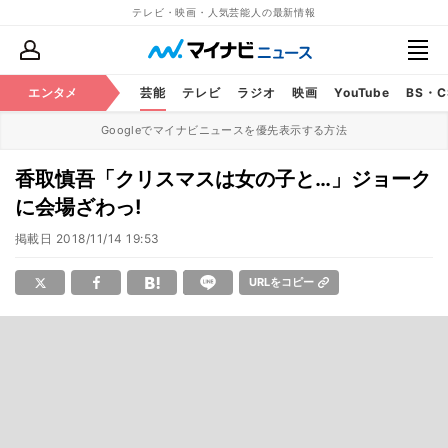
テレビ・映画・人気芸能人の最新情報
エンタメ
芸能
テレビ
ラジオ
映画
YouTube
BS・
Googleでマイナビニュースを優先表示する方法
香取慎吾「クリスマスは女の子と…」ジョーク
に会場ざわっ!
掲載日
2018/11/14 19:53
URLをコピー