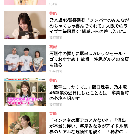
は 今月1日には2年在籍した所属事務所
9分前
からの退所を報告「自分の進むべき道を
芸能
改めて考えながら…」
乃木坂46賀喜遥香「メンバーのみんなが
めちゃくちゃ喜んでくれて」大阪でのラ
イブで毎回届く“親戚からの差し入れ”と
は？
13時間前
芸能
石垣牛の握りに豚串…ガレッジセール・
ゴリおすすめ！ 故郷・沖縄グルメの名店
を語る
15時間前
芸能
「派手にしたくて…」阪口珠美、乃木坂
46卒業の翌日にしたこととは 卒業当時
の心境も明かす
15時間前
芸能
「インスタの裏アカとかない?」「流出
が本当に怖い」峯岸みなみがアイドル業
界のリアルな危険性を説く 『秘密のマ