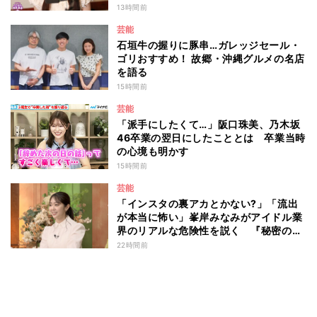
は？
13時間前
芸能
石垣牛の握りに豚串…ガレッジセール・
ゴリおすすめ！ 故郷・沖縄グルメの名店
を語る
15時間前
芸能
「派手にしたくて…」阪口珠美、乃木坂
46卒業の翌日にしたこととは 卒業当時
の心境も明かす
15時間前
芸能
「インスタの裏アカとかない?」「流出
が本当に怖い」峯岸みなみがアイドル業
界のリアルな危険性を説く 『秘密のマ
マ園』特別編
22時間前