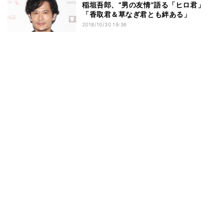
稲垣吾郎、“男の友情”語る「ヒロ君」
「香取君＆草なぎ君とも絆ある」
2018/10/30 19:36