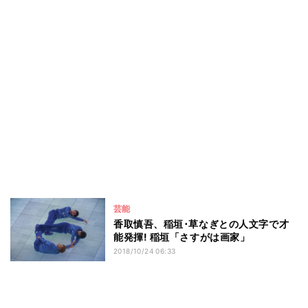
芸能
香取慎吾、稲垣･草なぎとの人文字で才
能発揮! 稲垣「さすがは画家」
2018/10/24 06:33