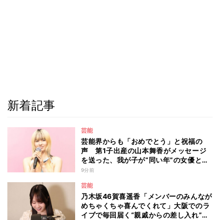
新着記事
芸能
芸能界からも「おめでとう」と祝福の
声 第1子出産の山本舞香がメッセージ
を送った、我が子が“同い年”の女優と
は 今月1日には2年在籍した所属事務所
9分前
からの退所を報告「自分の進むべき道を
芸能
改めて考えながら…」
乃木坂46賀喜遥香「メンバーのみんなが
めちゃくちゃ喜んでくれて」大阪でのラ
イブで毎回届く“親戚からの差し入れ”と