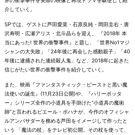
界の衝撃事件を実際の映像と再現ドラマを駆使して紹
介していく。
SPでは、ゲストに芦田愛菜・石原良純・岡田圭右・唐
沢寿明・広瀬アリス・北斗晶らを迎え、 『2018年 本
当にあった! 世界の衝撃事件』と題し、「世界No1マジ
シャンの大失敗」「24年後に再会した感動親子」「40
年後に逮捕された連続殺人鬼」など、2018年に起きた
信じがたい世界の衝撃事件を紹介していく。
また、映画『ファンタスティック・ビーストと黒い魔
法使いの誕生』(11月23日公開)や、『ハリーポッタ
ー』シリーズ全作の小道具を手掛けた“小道具の魔術
師”と言われるピエール・ボハナが、今作のオフィシャ
ルアンバサダーを務める芦田をイメージして作ったと
いう 「魔法の杖」をテレビ初公開。その杖を使って、