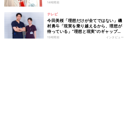
14時間前
テレビ
今田美桜「理想だけが全てではない」磯
村勇斗「現実を乗り越えるから、理想が
待っている」“理想と現実”のギャップに
悩む人へ 第一線で活躍する俳優2人の
15時間前
インタビュー
向き合い方とは