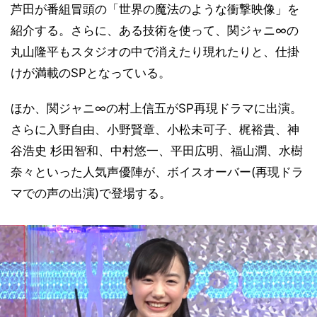
芦田が番組冒頭の「世界の魔法のような衝撃映像」を
紹介する。さらに、ある技術を使って、関ジャニ∞の
丸山隆平もスタジオの中で消えたり現れたりと、仕掛
けが満載のSPとなっている。
ほか、関ジャニ∞の村上信五がSP再現ドラマに出演。
さらに入野自由、小野賢章、小松未可子、梶裕貴、神
谷浩史 杉田智和、中村悠一、平田広明、福山潤、水樹
奈々といった人気声優陣が、ボイスオーバー(再現ドラ
マでの声の出演)で登場する。