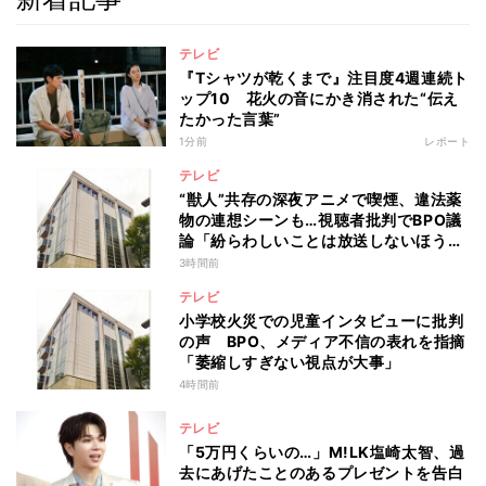
テレビ
『Tシャツが乾くまで』注目度4週連続ト
ップ10 花火の音にかき消された“伝え
たかった言葉”
1分前
レポート
テレビ
“獣人”共存の深夜アニメで喫煙、違法薬
物の連想シーンも…視聴者批判でBPO議
論「紛らわしいことは放送しないほう
が」
3時間前
テレビ
小学校火災での児童インタビューに批判
の声 BPO、メディア不信の表れを指摘
「萎縮しすぎない視点が大事」
4時間前
テレビ
「5万円くらいの…」M!LK塩崎太智、過
去にあげたことのあるプレゼントを告白