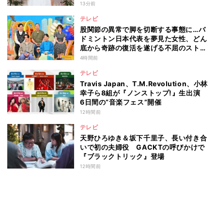
13分前
テレビ
股関節の異常で脚を切断する事態に…バ
ドミントン日本代表を夢見た女性、どん
底から奇跡の復活を遂げる不屈のストー
リー『仰天』が再現
4時間前
テレビ
Travis Japan、T.M.Revolution、小林
幸子ら8組が『ノンストップ!』生出演
6日間の“音楽フェス”開催
12時間前
テレビ
天野ひろゆき＆坂下千里子、長い付き合
いで初の夫婦役 GACKTの呼びかけで
『ブラックトリック』登場
12時間前