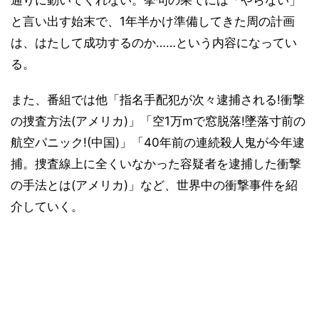
通りに動いてくれない。挙句の果てには「やらない」
と言い出す始末で、1年半かけ準備してきた周の計画
は、はたして成功するのか……という内容になってい
る。
また、番組では他「指名手配犯が次々逮捕される!衝撃
の捜査方法(アメリカ)」「空1万mで窓脱落!墜落寸前の
航空パニック!(中国)」「40年前の連続殺人鬼が今年逮
捕。捜査線上に全くいなかった容疑者を逮捕した衝撃
の手法とは(アメリカ)」など、世界中の衝撃事件を紹
介していく。