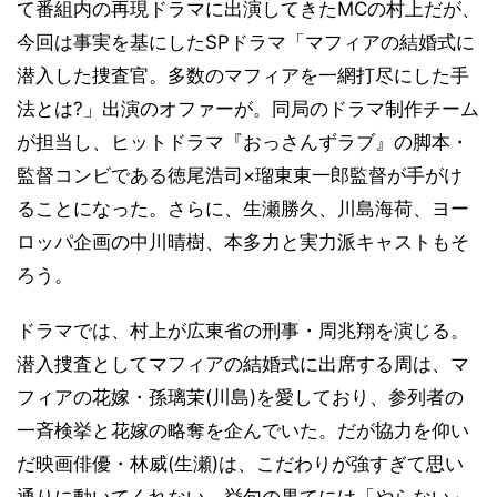
て番組内の再現ドラマに出演してきたMCの村上だが、
今回は事実を基にしたSPドラマ「マフィアの結婚式に
潜入した捜査官。多数のマフィアを一網打尽にした手
法とは?」出演のオファーが。同局のドラマ制作チーム
が担当し、ヒットドラマ『おっさんずラブ』の脚本・
監督コンビである徳尾浩司×瑠東東一郎監督が手がけ
ることになった。さらに、生瀬勝久、川島海荷、ヨー
ロッパ企画の中川晴樹、本多力と実力派キャストもそ
ろう。
ドラマでは、村上が広東省の刑事・周兆翔を演じる。
潜入捜査としてマフィアの結婚式に出席する周は、マ
フィアの花嫁・孫璃茉(川島)を愛しており、参列者の
一斉検挙と花嫁の略奪を企んでいた。だが協力を仰い
だ映画俳優・林威(生瀬)は、こだわりが強すぎて思い