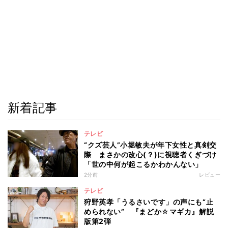
新着記事
テレビ
“クズ芸人”小堀敏夫が年下女性と真剣交
際 まさかの改心(？)に視聴者くぎづけ
「世の中何が起こるかわかんない」
2分前
レビュー
テレビ
狩野英孝「うるさいです」の声にも“止
められない” 『まどか☆マギカ』解説
版第2弾