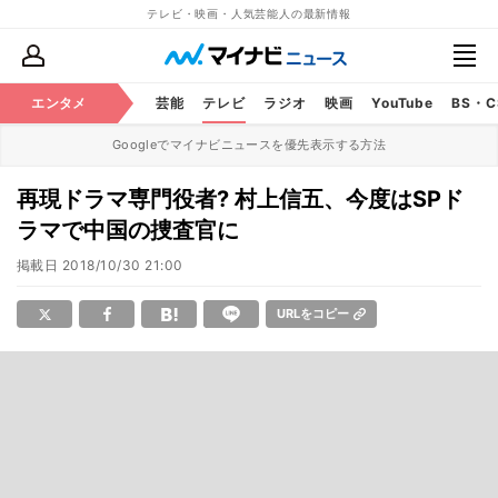
テレビ・映画・人気芸能人の最新情報
エンタメ
芸能
テレビ
ラジオ
映画
YouTube
BS・
Googleでマイナビニュースを優先表示する方法
再現ドラマ専門役者? 村上信五、今度はSPド
ラマで中国の捜査官に
掲載日
2018/10/30 21:00
URLをコピー