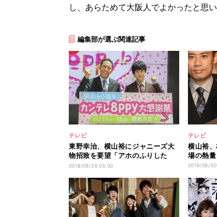
し、あらためて大阪人でよかったと思い
編集部が選ぶ関連記事
テレビ
テレビ
東野幸治、横山裕にジャニーズ大
横山裕、
物招致を要望「アホのふりした
場の熱量
ら…」
2018/06/30
2018/08/26 05:00