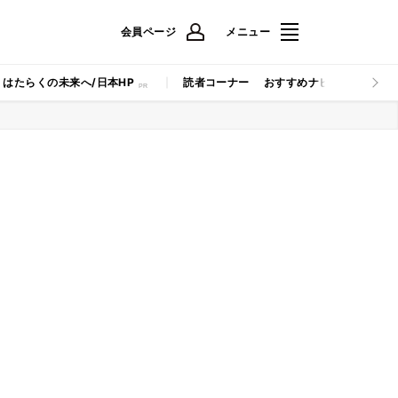
会員ページ
メニュー
はたらくの未来へ/日本HP
読者コーナー
おすすめナビ
マイナビB