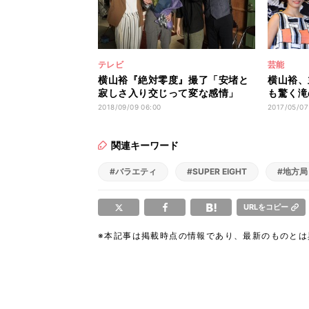
テレビ
芸能
横山裕『絶対零度』撮了「安堵と
横山裕、
寂しさ入り交じって変な感情」
も驚く滝
2018/09/09 06:00
2017/05/07
関連キーワード
#バラエティ
#SUPER EIGHT
#地方局
URLをコピー
※本記事は掲載時点の情報であり、最新のものと