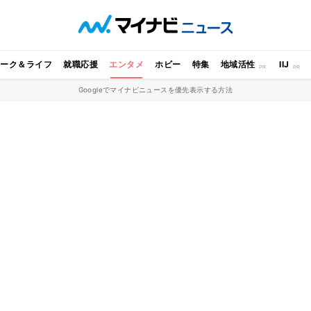
ワーク＆ライフ
就職応援
エンタメ
ホビー
特集
地域活性
IIJ
Googleでマイナビニュースを優先表示する方法