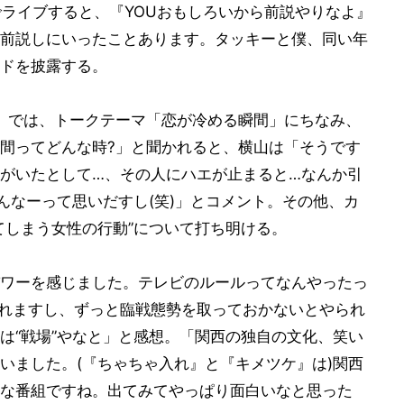
でライブすると、『YOUおもしろいから前説やりなよ』
前説しにいったことあります。タッキーと僕、同い年
ドを披露する。
!』では、トークテーマ「恋が冷める瞬間」にちなみ、
間ってどんな時?」と聞かれると、横山は「そうです
がいたとして…、その人にハエが止まると…なんか引
んなーって思いだすし(笑)」とコメント。その他、カ
てしまう女性の行動”について打ち明ける。
ワーを感じました。テレビのルールってなんやったっ
れますし、ずっと臨戦態勢を取っておかないとやられ
は“戦場”やなと」と感想。「関西の独自の文化、笑い
いました。(『ちゃちゃ入れ』と『キメツケ』は)関西
な番組ですね。出てみてやっぱり面白いなと思った