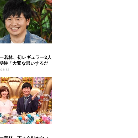
ー若林、初レギュラー2人
"期待「大変な思いするだ
 05:58
ー若林、下ネタ引かない