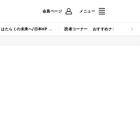
会員ページ
メニュー
はたらくの未来へ/日本HP
読者コーナー
おすすめナビ
マイナビB