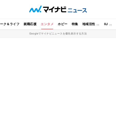
ワーク＆ライフ
就職応援
エンタメ
ホビー
特集
地域活性
IIJ
Googleでマイナビニュースを優先表示する方法