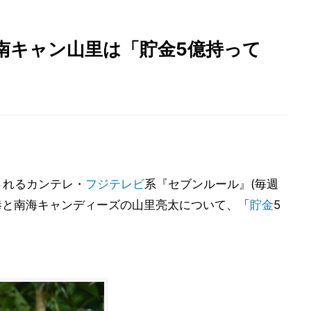
南キャン山里は「貯金5億持って
されるカンテレ・
フジテレビ
系『セブンルール』(毎週
正恭と南海キャンディーズの山里亮太について、「
貯金
5