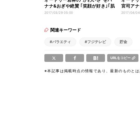
ナナ&おぎや絶賛 ｢笑顔が好き｣｢肌
宮司アナ
モチモチ｣
強い」
2017/03/29 05:00
2017/04/04
関連キーワード
#バラエティ
#フジテレビ
貯金
URLをコピー
※本記事は掲載時点の情報であり、最新のものと