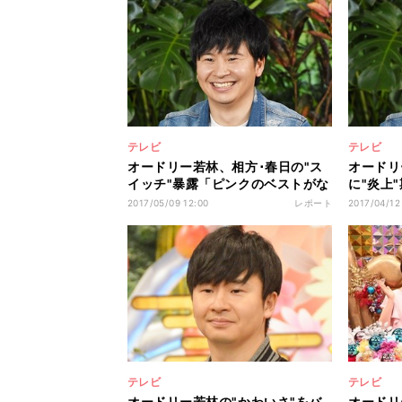
テレビ
テレビ
オードリー若林、相方･春日の"ス
オードリ
イッチ"暴露「ピンクのベストがな
に"炎上
くて大騒ぎ」- セブンルールの"セ
ろうな」
2017/05/09 12:00
レポート
2017/04/12
ブントーク"(4)
テレビ
テレビ
オードリー若林の"かわいさ"をバ
オードリ