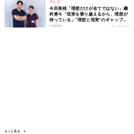
テレビ
今田美桜「理想だけが全てではない」磯
村勇斗「現実を乗り越えるから、理想が
待っている」“理想と現実”のギャップに
悩む人へ 第一線で活躍する俳優2人の
12時間前
インタビュー
向き合い方とは
もっと見る