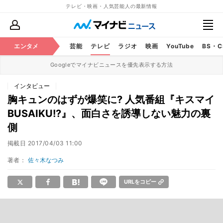
テレビ・映画・人気芸能人の最新情報
エンタメ
芸能
テレビ
ラジオ
映画
YouTube
BS・
Googleでマイナビニュースを優先表示する方法
インタビュー
胸キュンのはずが爆笑に? 人気番組『キスマイ
BUSAIKU!?』、面白さを誘導しない魅力の裏
側
掲載日
2017/04/03 11:00
著者：
佐々木なつみ
URLをコピー