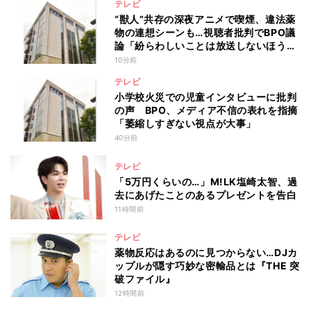
テレビ
“獣人”共存の深夜アニメで喫煙、違法薬
物の連想シーンも…視聴者批判でBPO議
論「紛らわしいことは放送しないほう
が」
10分前
テレビ
小学校火災での児童インタビューに批判
の声 BPO、メディア不信の表れを指摘
「萎縮しすぎない視点が大事」
40分前
テレビ
「5万円くらいの…」M!LK塩崎太智、過
去にあげたことのあるプレゼントを告白
11時間前
テレビ
薬物反応はあるのに見つからない…DJカ
ップルが隠す巧妙な密輸品とは『THE 突
破ファイル』
12時間前