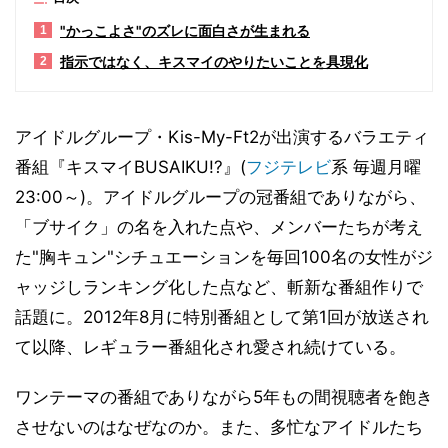
"かっこよさ"のズレに面白さが生まれる
1
指示ではなく、キスマイのやりたいことを具現化
2
アイドルグループ・Kis-My-Ft2が出演するバラエティ
番組『キスマイBUSAIKU!?』(
フジテレビ
系 毎週月曜
23:00～)。アイドルグループの冠番組でありながら、
「ブサイク」の名を入れた点や、メンバーたちが考え
た"胸キュン"シチュエーションを毎回100名の女性がジ
ャッジしランキング化した点など、斬新な番組作りで
話題に。2012年8月に特別番組として第1回が放送され
て以降、レギュラー番組化され愛され続けている。
ワンテーマの番組でありながら5年もの間視聴者を飽き
させないのはなぜなのか。また、多忙なアイドルたち