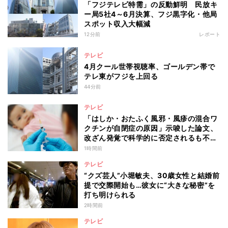
「フジテレビ特需」の反動鮮明 民放キ
ー局5社4～6月決算、フジ黒字化・他局
スポット収入大幅減
12分前
レポート
テレビ
4月クール世帯視聴率、ゴールデン帯で
テレ東がフジを上回る
44分前
テレビ
「はしか・おたふく風邪・風疹の混合ワ
クチンが自閉症の原因」示唆した論文、
改ざん発覚で科学的に否定されるも不安
消えず…科学者たちの反証はなぜ届かな
1時間前
かったのか
テレビ
“クズ芸人”小堀敏夫、30歳女性と結婚前
提で交際開始も…彼女に“大きな秘密”を
打ち明けられる
2時間前
テレビ