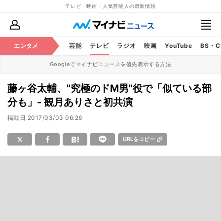
テレビ・映画・人気芸能人の最新情報
エンタメ
芸能
テレビ
ラジオ
映画
YouTube
BS・
Googleでマイナビニュースを優先表示する方法
藤ヶ谷太輔、"究極のドM男"役で「似ている部
分も」- 観月ありさと初共演
掲載日
2017/03/03 06:26
URLをコピー