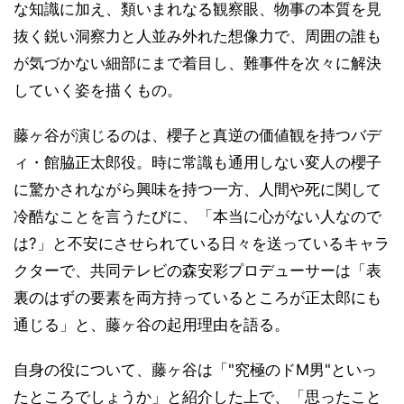
な知識に加え、類いまれなる観察眼、物事の本質を見
抜く鋭い洞察力と人並み外れた想像力で、周囲の誰も
が気づかない細部にまで着目し、難事件を次々に解決
していく姿を描くもの。
藤ヶ谷が演じるのは、櫻子と真逆の価値観を持つバデ
ィ・館脇正太郎役。時に常識も通用しない変人の櫻子
に驚かされながら興味を持つ一方、人間や死に関して
冷酷なことを言うたびに、「本当に心がない人なので
は?」と不安にさせられている日々を送っているキャラ
クターで、共同テレビの森安彩プロデューサーは「表
裏のはずの要素を両方持っているところが正太郎にも
通じる」と、藤ヶ谷の起用理由を語る。
自身の役について、藤ヶ谷は「"究極のドM男"といっ
たところでしょうか」と紹介した上で、「思ったこと