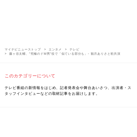
マイナビニューストップ
エンタメ
テレビ
藤ヶ谷太輔、"究極のドM男"役で「似ている部分も」- 観月ありさと初共演
このカテゴリーについて
テレビ番組の新情報をはじめ、記者発表会や舞台あいさつ、出演者・ス
タッフインタビューなどの取材記事をお届けします。