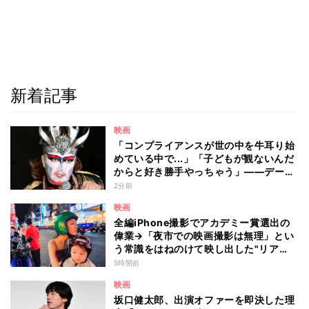
新着記事
映画
「コンプライアンスが世の中を牛耳り始
めている中で...」「子どもが観ないんだ
からと好き勝手やっちゃう」――デーモ
ン閣下が語る映画『レディ・オア・ノッ
2分前
ト2』の"狂気"とは?
映画
全編iPhone撮影でアカデミー賞選出の
偉業→「夜市での映画撮影は無理」とい
う常識をはねのけて映し出した"リア
ル"とは――ツォウ監督が語る映画『左
5時間前
利き少女』の舞台裏
映画
坂口健太郎、出演オファーを即決した理