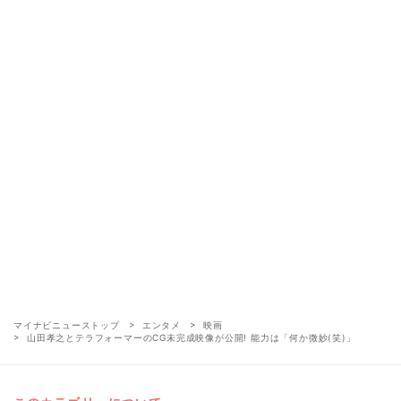
マイナビニューストップ
エンタメ
映画
山田孝之とテラフォーマーのCG未完成映像が公開! 能力は「何か微妙(笑)」