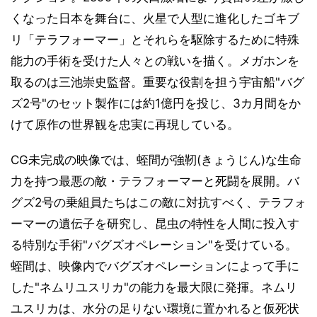
くなった日本を舞台に、火星で人型に進化したゴキブ
リ「テラフォーマー」とそれらを駆除するために特殊
能力の手術を受けた人々との戦いを描く。メガホンを
取るのは三池崇史監督。重要な役割を担う宇宙船"バグ
ズ2号"のセット製作には約1億円を投じ、3カ月間をか
けて原作の世界観を忠実に再現している。
CG未完成の映像では、蛭間が強靭(きょうじん)な生命
力を持つ最悪の敵・テラフォーマーと死闘を展開。バ
グズ2号の乗組員たちはこの敵に対抗すべく、テラフォ
ーマーの遺伝子を研究し、昆虫の特性を人間に投入す
る特別な手術"バグズオペレーション"を受けている。
蛭間は、映像内でバグズオペレーションによって手に
した"ネムリユスリカ"の能力を最大限に発揮。ネムリ
ユスリカは、水分の足りない環境に置かれると仮死状