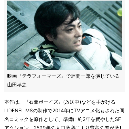
映画『テラフォーマーズ』で蛭間一郎を演じている
山田孝之
本作は、『石膏ボーイズ』(放送中)などを手がける
LIDENFILMSの制作で2014年にTVアニメ化もされた同
名コミックを原作として、準備に約2年を費やしたSF
アクション。2599年の人口激増により貧富の差が激し