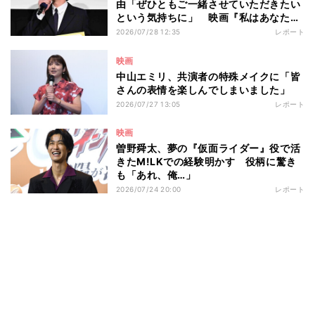
由「ぜひともご一緒させていただきたい
という気持ちに」 映画『私はあなたを
知らない、』完成披露舞台挨拶
2026/07/28 12:35
レポート
映画
中山エミリ、共演者の特殊メイクに「皆
さんの表情を楽しんでしまいました」
2026/07/27 13:05
レポート
映画
曽野舜太、夢の『仮面ライダー』役で活
きたM!LKでの経験明かす 役柄に驚き
も「あれ、俺…」
2026/07/24 20:00
レポート