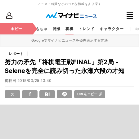
アニメ・特撮などのコアな情報をより深く
鉄道
コミック
ホビー
おもちゃ
特撮
将棋
トレンド
キャラクター
S
Googleでマイナビニュースを優先表示する方法
レポート
努力の矛先「将棋電王戦FINAL」第2局 -
Seleneを完全に読み切った永瀬六段の才知
掲載日
2015/03/25 23:40
URLをコピー