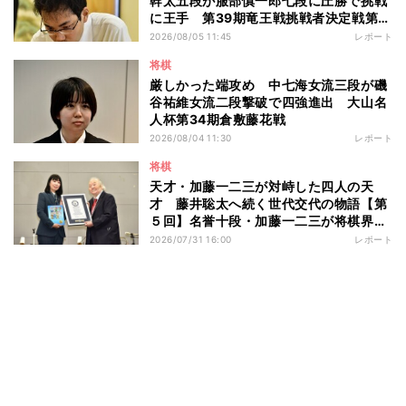
幹太五段が服部慎一郎七段に圧勝で挑戦
に王手 第39期竜王戦挑戦者決定戦第１
局
2026/08/05 11:45
レポート
将棋
厳しかった端攻め 中七海女流三段が磯
谷祐維女流二段撃破で四強進出 大山名
人杯第34期倉敷藤花戦
2026/08/04 11:30
レポート
将棋
天才・加藤一二三が対峙した四人の天
才 藤井聡太へ続く世代交代の物語【第
５回】名誉十段・加藤一二三が将棋界に
残したもの
2026/07/31 16:00
レポート