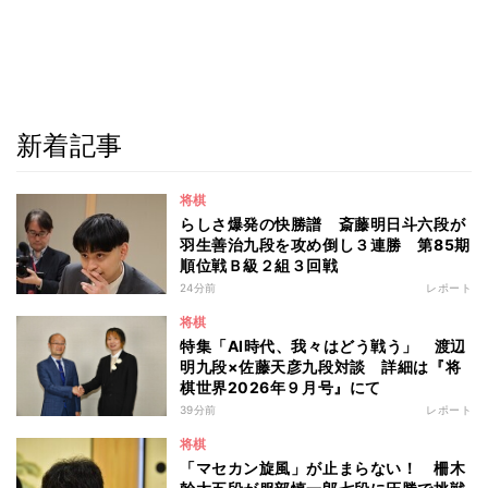
新着記事
将棋
らしさ爆発の快勝譜 斎藤明日斗六段が
羽生善治九段を攻め倒し３連勝 第85期
順位戦Ｂ級２組３回戦
24分前
レポート
将棋
特集「AI時代、我々はどう戦う」 渡辺
明九段×佐藤天彦九段対談 詳細は『将
棋世界2026年９月号』にて
39分前
レポート
将棋
「マセカン旋風」が止まらない！ 柵木