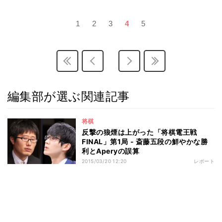
1
2
3
4
5
編集部が選ぶ関連記事
将棋
反撃の狼煙は上がった「将棋電王戦
FINAL」第1局 - 斎藤五段の鮮やかな勝
利とAperyの誤算
2015/03/20 12:20
レポート