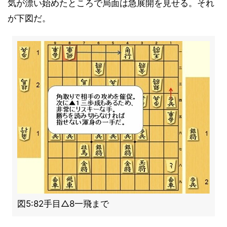
気が漂い始めたところで局面は急展開を見せる。それ
が下図だ。
図5:82手目△8一飛まで