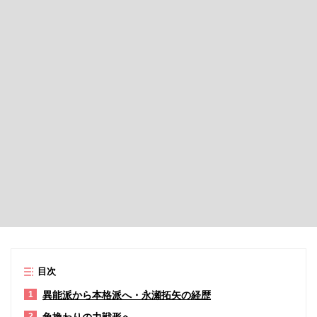
目次
異能派から本格派へ・永瀬拓矢の経歴
1
角換わりの力戦形へ
2