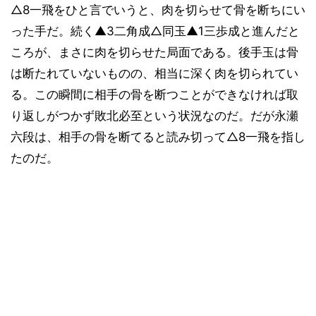
△8一飛をひと言でいうと、肉を切らせて骨を断ちにい
った手だ。続く▲3二角成△同玉▲1三歩成と進んだと
ころが、まさに肉を切らせた局面である。後手玉は骨
は断たれていないものの、相当に深く肉を切られてい
る。この瞬間に相手の骨を断つことができなければ取
り返しがつかず敗北必至という状況なのだ。だが永瀬
六段は、相手の骨を断てると読み切って△8一飛を指し
たのだ。