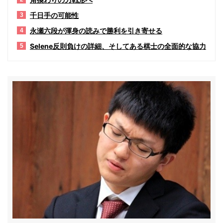
千日手の可能性
3
永瀬六段が渾身の読みで勝利を引き寄せる
4
Selene反則負けの詳細、そしてある棋士の全面的な協力
5