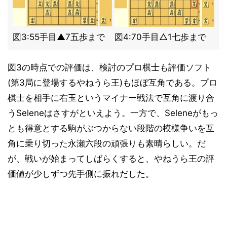
図3:55手目▲7五歩まで
図4:70手目△1七歩まで
図3の時点での評価は、検討のプロ棋士も評価ソフト
(第3局に登場するやねうら王)もほぼ互角である。プロ
棋士を相手に右玉というマイナー戦法で互角に渡り合
うSeleneはさすがといえよう。一方で、Seleneがもっ
とも得意とする駒がぶつからない段階の模様争いを互
角に乗り切った永瀬六段の頑張りも素晴らしい。だ
が、戦いが始まってしばらくすると、やねうら王の評
価値が少しずつ先手側に振れだした。