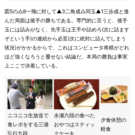
図5の△8一飛に対して▲3二角成△同玉▲1三歩成と進
んだ局面は後手の勝ちである。専門的に言うと、後手
玉には詰みがなく、先手玉は王手や詰めろ(次に詰ます
ぞという手)の連続から必至(次に絶対に詰んでしまう
状況)がかかるからで、これはコンピュータ将棋がどれ
ほど強くなろうと覆せない結論だ。本局の勝負は事実
上ここで決着している。
ニコニコ生放送で
永瀬六段の食べた
夕食休憩の
食レポをする三浦
おやつはスティッ
軽食
弘行九段
クケーキ