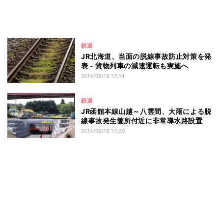
鉄道
JR北海道、当面の脱線事故防止対策を発
表 - 貨物列車の減速運転も実施へ
2014/08/12 17:14
鉄道
JR函館本線山越～八雲間、大雨による脱
線事故発生箇所付近に非常導水路設置
2014/08/12 17:20