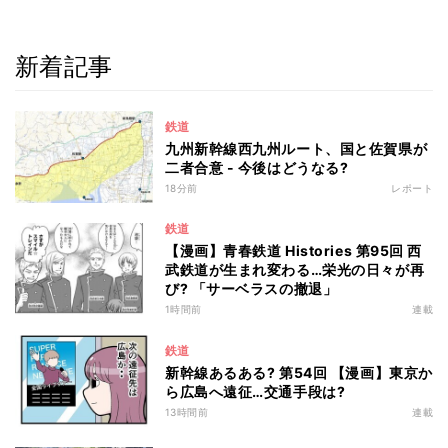
新着記事
鉄道
九州新幹線西九州ルート、国と佐賀県が
二者合意 - 今後はどうなる?
18分前
レポート
鉄道
【漫画】青春鉄道 Histories 第95回 西
武鉄道が生まれ変わる…栄光の日々が再
び? 「サーベラスの撤退」
1時間前
連載
鉄道
新幹線あるある? 第54回 【漫画】東京か
ら広島へ遠征…交通手段は?
13時間前
連載