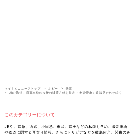
マイナビニューストップ
ホビー
鉄道
JR北海道、日高本線の今後の対策方針を発表 - 土砂流出で運転見合わせ続く
このカテゴリーについて
JRや、京急、西武、小田急、東武、京王などの私鉄も含め、最新車両
や鉄道に関する耳寄り情報、さらにトリビアなどを徹底紹介。関東のみ