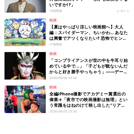
いですか!?」
12時間前
レポート
映画
【夏はやっぱり涼しい映画館へ】大人
編：スパイダーマン、ちいかわ… あなた
は興奮でアツくなりたい? 恐怖でヒンヤ
リしたい? - 編集部が注目する最新映画5
17時間前
選
映画
「コンプライアンスが世の中を牛耳り始
めている中で...」「子どもが観ないんだ
からと好き勝手やっちゃう」――デーモ
ン閣下が語る映画『レディ・オア・ノッ
2026/08/06 04:00
ト2』の"狂気"とは?
映画
全編iPhone撮影でアカデミー賞選出の
偉業→「夜市での映画撮影は無理」とい
う常識をはねのけて映し出した"リア
ル"とは――ツォウ監督が語る映画『左
2026/08/05 23:00
利き少女』の舞台裏