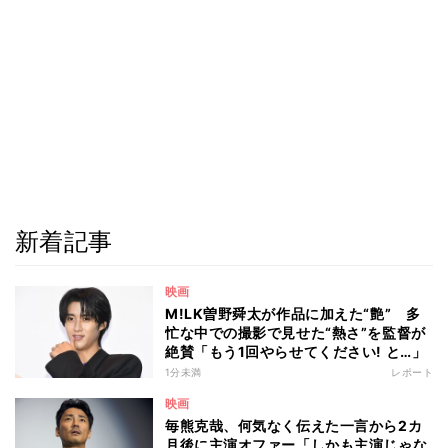
新着記事
映画
M!LK曽野舜太が作品に加えた“艶” 多
忙な中での撮影で見せた“熱さ”を監督が
絶賛「もう1回やらせてください! と…」
1分未満
レポート
映画
毎熊克哉、何気なく伝えた一言から2カ
月後に主演オファー「しかも主演じゃな