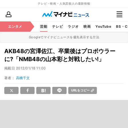
テレビ・映画・人気芸能人の最新情報
エンタメ
芸能
テレビ
ラジオ
映画
YouTube
BS・
Googleでマイナビニュースを優先表示する方法
AKB48の宮澤佐江、卒業後はプロボウラー
に?「NMB48の山本彩と対戦したい!」
掲載日
2012/01/18 11:00
著者：
高橋千文
URLをコピー