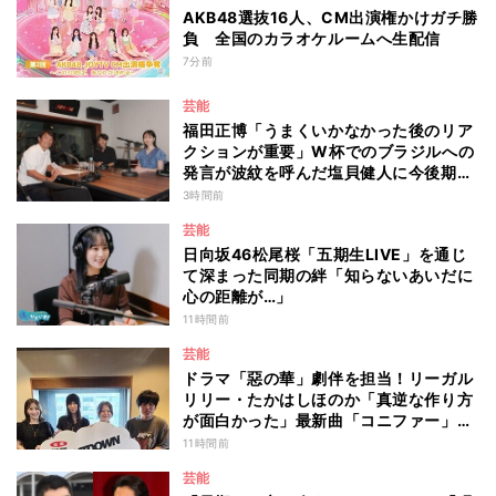
AKB48選抜16人、CM出演権かけガチ勝
負 全国のカラオケルームへ生配信
7分前
芸能
福田正博「うまくいかなかった後のリア
クションが重要」W杯でのブラジルへの
発言が波紋を呼んだ塩貝健人に今後期待
することは？
3時間前
芸能
日向坂46松尾桜「五期生LIVE」を通じ
て深まった同期の絆「知らないあいだに
心の距離が…」
11時間前
芸能
ドラマ「惡の華」劇伴を担当！リーガル
リリー・たかはしほのか「真逆な作り方
が面白かった」最新曲「コニファー」制
作秘話も
11時間前
芸能