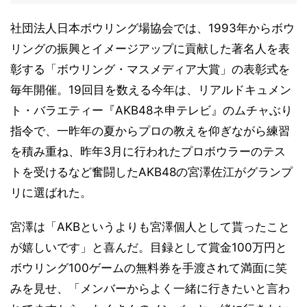
社団法人日本ボウリング場協会では、1993年からボウ
リングの振興とイメージアップに貢献した著名人を表
彰する「ボウリング・マスメディア大賞」の表彰式を
毎年開催。19回目を数える今年は、リアルドキュメン
ト・バラエティー『AKB48ネ申テレビ』のムチャぶり
指令で、一昨年の夏からプロの教えを仰ぎながら練習
を積み重ね、昨年3月に行われたプロボウラーのテス
トを受けるなど奮闘したAKB48の宮澤佐江がグランプ
リに選ばれた。
宮澤は「AKBというよりも宮澤個人として貰ったこと
が嬉しいです」と喜んだ。目録として賞金100万円と
ボウリング100ゲームの無料券を手渡されて満面に笑
みを見せ、「メンバーからよく一緒に行きたいと言わ