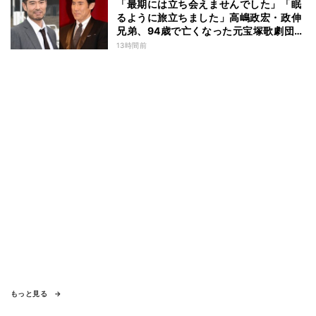
「最期には立ち会えませんでした」「眠
るように旅立ちました」高嶋政宏・政伸
兄弟、94歳で亡くなった元宝塚歌劇団ト
ップスターの母・寿美花代を追悼 ここ
13時間前
数年は誤嚥性肺炎で入退院を繰り返して
いた
もっと見る