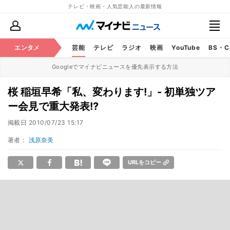
テレビ・映画・人気芸能人の最新情報
エンタメ
芸能
テレビ
ラジオ
映画
YouTube
BS・
Googleでマイナビニュースを優先表示する方法
桜 稲垣早希「私、変わります!」- 初単独ツア
ー会見で重大発表!?
掲載日
2010/07/23 15:17
著者：
浅原奈美
URLをコピー