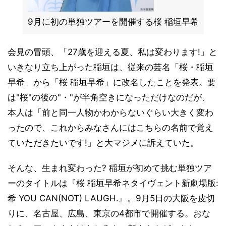
9月に初の単独ツアーを開催する桜 稲垣早希
会見の冒頭、「27歳を迎える夏、私は変わります!」と
いきなり立ち上がった稲垣は、従来の芸名「桜・稲垣
早希」から「桜 稲垣早希」に改名したことを発表。要
は"桜"の後の"・"が半角空きになっただけなのだが、
本人は「前と同一人物かわからないぐらい大きく変わ
ったので、これからみなさんにはこちらの名前で覚え
ていただきたいです!」と大マジメに訴えていた。
そんな、生まれ変わった? 稲垣が初めて挑む単独ツア
ーのタイトルは『桜 稲垣早希ネタイヴェント新劇場版:
希 YOU CAN(NOT) LAUGH.』。9月5日の大阪を皮切
りに、名古屋、広島、東京の4都市で開催する。おな