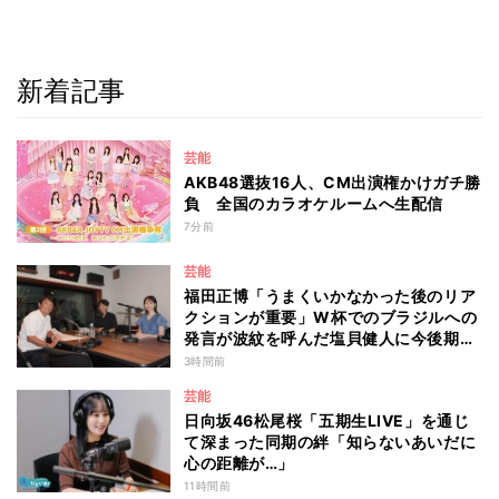
新着記事
芸能
AKB48選抜16人、CM出演権かけガチ勝
負 全国のカラオケルームへ生配信
7分前
芸能
福田正博「うまくいかなかった後のリア
クションが重要」W杯でのブラジルへの
発言が波紋を呼んだ塩貝健人に今後期待
することは？
3時間前
芸能
日向坂46松尾桜「五期生LIVE」を通じ
て深まった同期の絆「知らないあいだに
心の距離が…」
11時間前