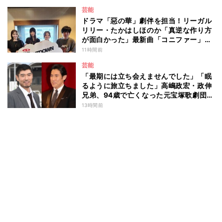
芸能
ドラマ「惡の華」劇伴を担当！リーガル
リリー・たかはしほのか「真逆な作り方
が面白かった」最新曲「コニファー」制
作秘話も
11時間前
芸能
「最期には立ち会えませんでした」「眠
るように旅立ちました」高嶋政宏・政伸
兄弟、94歳で亡くなった元宝塚歌劇団ト
ップスターの母・寿美花代を追悼 ここ
13時間前
数年は誤嚥性肺炎で入退院を繰り返して
いた