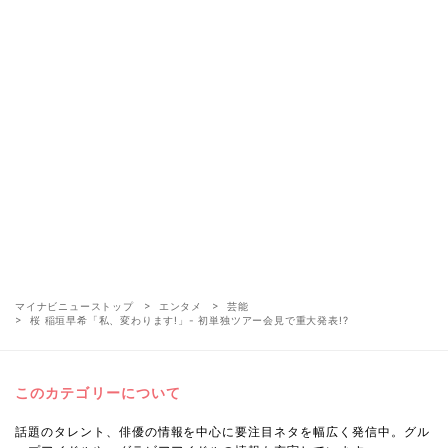
マイナビニューストップ
エンタメ
芸能
桜 稲垣早希「私、変わります!」- 初単独ツアー会見で重大発表!?
このカテゴリーについて
話題のタレント、俳優の情報を中心に要注目ネタを幅広く発信中。グル