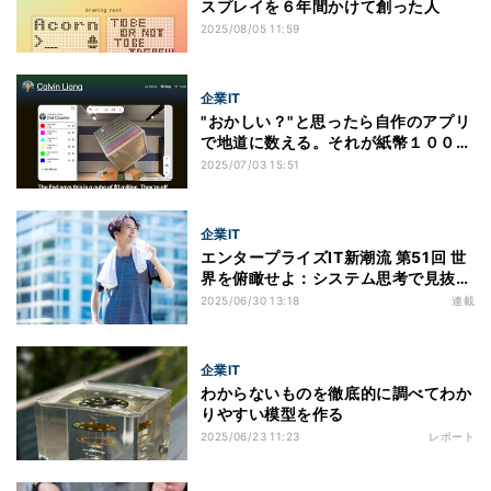
スプレイを６年間かけて創った人
2025/08/05 11:59
企業IT
"おかしい？"と思ったら自作のアプリ
で地道に数える。それが紙幣１００万
ドルであっても。
2025/07/03 15:51
企業IT
エンタープライズIT新潮流 第51回 世
界を俯瞰せよ：システム思考で見抜く
力を身に着ける
2025/06/30 13:18
連載
企業IT
わからないものを徹底的に調べてわか
りやすい模型を作る
2025/06/23 11:23
レポート