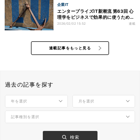
企業IT
エンタープライズIT新潮流 第63回 心
理学をビジネスで効果的に使うための
考え方7選
2026/02/02 15:52
連載
連載記事をもっと見る
過去の記事を探す