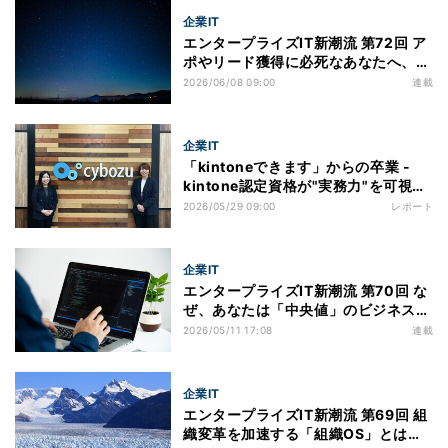
企業IT
エンタープライズIT新潮流 第72回 ア
ポやリード獲得に必死なあなたへ、AI
時代になぜ選ばれないのか
2026/06/08 09:00
連載
企業IT
「kintoneできます」からの卒業 -
kintone認定資格が"実務力"を可視化
する
2026/05/29 09:00
レポート
企業IT
エンタープライズIT新潮流 第70回 な
ぜ、あなたは「中央値」のビジネスパ
ーソンで終わるのか
2026/05/11 17:08
連載
企業IT
エンタープライズIT新潮流 第69回 組
織変革を加速する「組織OS」とは？