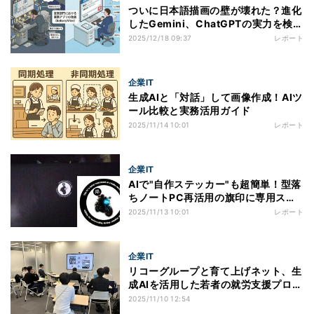
ついに日本語描画の壁が壊れた？進化
したGemini、ChatGPTの実力を検
証！～さよなら文字化け、ようこそ編
2025/12/18 09:37
レポート
集機能。「作図プロンプト」は新時代
へ～
企業IT
生成AIと「対話」して画像作成！AIツ
ール比較と実務活用ガイド
2025/11/14 10:01
レポート
企業IT
AIで"自作ステッカー"も超簡単！型落
ちノートPC再活用の旗印に専用ステ
ッカーを創る
2025/11/13 10:01
レポート
企業IT
リコーグループと育て上げネット、生
成AIを活用した若者の就労支援プログ
ラムを実施
2025/11/10 12:54