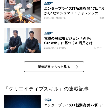
企業IT
エンタープライズIT新潮流 第47回 "お
かし"なマシュマロ・チャレンジのす
すめ
2025/04/28 09:00
連載
企業IT
電通のAI戦略ビジョン「AI For
Growth」に基づくAI活用とは
2025/04/15 07:00
レポート
新着記事をもっと見る
「クリエイティブスキル」の連載記事
企業IT
エンタープライズIT新潮流 第72回 ア