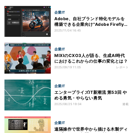
企業IT
Adobe、自社ブランド特化モデルを
構築できる企業向け"Adobe Firefly
Foundry"
2025/11/04 16:45
企業IT
MIXIのCXO3人が語る、生成AI時代
におけるこれからの仕事の変化とは？
2025/09/19 11:05
レポート
企業IT
エンタープライズIT新潮流 第53回 や
める勇気・やらない勇気
2025/08/25 19:04
連載
企業IT
遠隔操作で世界中から描ける木製ディ