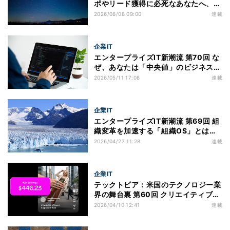
ポやリード獲得に必死なあなたへ、AI
時代になぜ選ばれないのか
2026/06/08 09:00
連載
企業IT
エンタープライズIT新潮流 第70回 な
ぜ、あなたは「中央値」のビジネスパ
ーソンで終わるのか
2026/05/11 17:08
連載
企業IT
エンタープライズIT新潮流 第69回 組
織変革を加速する「組織OS」とは？
ピーター・センゲに学ぶ"学習する組
2026/04/27 11:28
連載
織"の本質
企業IT
テックトピア：米国のテクノロジー業
界の舞台裏 第60回 クリエイティブツ
ールは「使う」から「稼ぐ」へ -
2026/04/10 12:41
連載
Picsartが始めた“出口戦争”