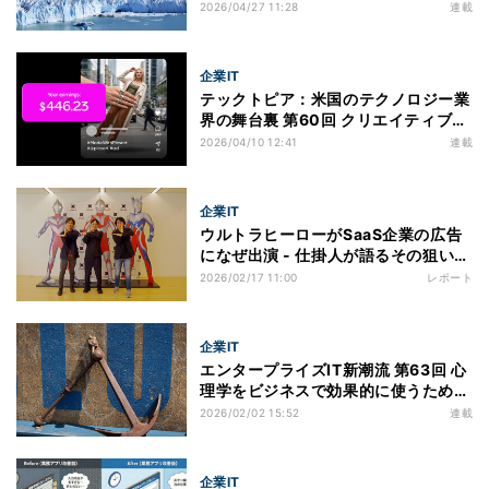
ピーター・センゲに学ぶ"学習する組
2026/04/27 11:28
連載
織"の本質
企業IT
テックトピア：米国のテクノロジー業
界の舞台裏 第60回 クリエイティブツ
ールは「使う」から「稼ぐ」へ -
2026/04/10 12:41
連載
Picsartが始めた“出口戦争”
企業IT
ウルトラヒーローがSaaS企業の広告
になぜ出演 - 仕掛人が語るその狙いと
反響とは
2026/02/17 11:00
レポート
企業IT
エンタープライズIT新潮流 第63回 心
理学をビジネスで効果的に使うための
考え方7選
2026/02/02 15:52
連載
企業IT