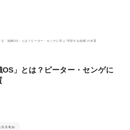
する「組織OS」とは？ピーター・センゲに学ぶ"学習する組織"の本質
織OS」とは？ピーター・センゲに
質
ネススキル