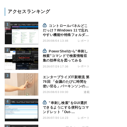
アクセスランキング
コントロールパネルどこ
だっけ？Windows 11で忘れ
やすい機能や特殊フォルダを
PowerShellでローカルブッ
レポート
2026/08/04 13:46
クマーク化
PowerShellから"串刺し
検索"コマンドで検索情報収
集の効率化を図ってみる
レポート
2026/07/29 17:36
エンタープライズIT新潮流 第
76回 「会議のたびに時間を
使い切る」パーキンソンの法
則を打破する処方箋
連載
2026/08/03 09:00
"串刺し検索"をGUI選択
できるようにする便利なコマ
ンドレット「Out-
GridView」を使う
レポート
2026/07/30 14:23