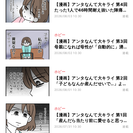
【漫画】アンタなんて大キライ 第4回
たった1人で46時間耐え抜いた陣痛の
後に待っていたのは…?
2026/08/03 10:30
連載
ホビー
【漫画】アンタなんて大キライ 第3回
母親になれば母性が「自動的に」湧い
てくる?
2026/08/02 10:30
連載
ホビー
【漫画】アンタなんて大キライ 第2回
「子どもなんか産んだせいで…」よう
やく授かった我が子を前に湧き上が
2026/08/01 10:30
連載
る“黒い感情”
ホビー
【漫画】アンタなんて大キライ 第1回
「産んだら当たり前に愛せると思って
た」産後うつに陥った母親を追い詰め
2026/07/31 10:30
連載
たのは…?