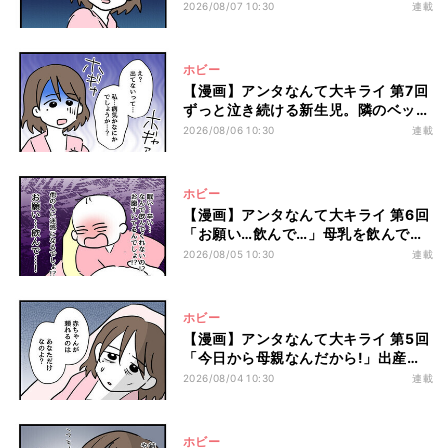
から聞こえた言葉に新米ママは…
2026/08/07 10:30
連載
ホビー
【漫画】アンタなんて大キライ 第7回
ずっと泣き続ける新生児。隣のベッド
から聞こえた一言にドキッ…
2026/08/06 10:30
連載
ホビー
【漫画】アンタなんて大キライ 第6回
「お願い…飲んで…」母乳を飲んでく
れない赤ちゃん。新米ママは追い詰め
2026/08/05 10:30
連載
られていき…
ホビー
【漫画】アンタなんて大キライ 第5回
「今日から母親なんだから!」出産直
後から始まった母乳指導に心も身体も
2026/08/04 10:30
連載
ボロボロに…
ホビー