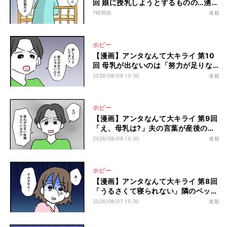
回 娘に授乳しようとするものの…湧き
上がってきた“違和感”とは?
7時間前
連載
ホビー
【漫画】アンタなんて大キライ 第10
回 母乳が出ないのは「努力が足りな
い」からだと言う夫
2026/08/09 10:30
連載
ホビー
【漫画】アンタなんて大キライ 第9回
「え、母乳は?」夫の言葉が産後のメ
ンタルに突き刺さる…
2026/08/08 10:30
連載
ホビー
【漫画】アンタなんて大キライ 第8回
「うるさくて寝られない」隣のベッド
から聞こえた言葉に新米ママは…
2026/08/07 10:30
連載