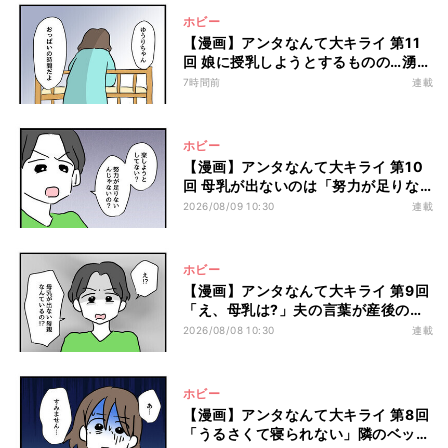
ホビー
【漫画】アンタなんて大キライ 第11
回 娘に授乳しようとするものの…湧き
上がってきた“違和感”とは?
7時間前
連載
ホビー
【漫画】アンタなんて大キライ 第10
回 母乳が出ないのは「努力が足りな
い」からだと言う夫
2026/08/09 10:30
連載
ホビー
【漫画】アンタなんて大キライ 第9回
「え、母乳は?」夫の言葉が産後のメ
ンタルに突き刺さる…
2026/08/08 10:30
連載
ホビー
【漫画】アンタなんて大キライ 第8回
「うるさくて寝られない」隣のベッド