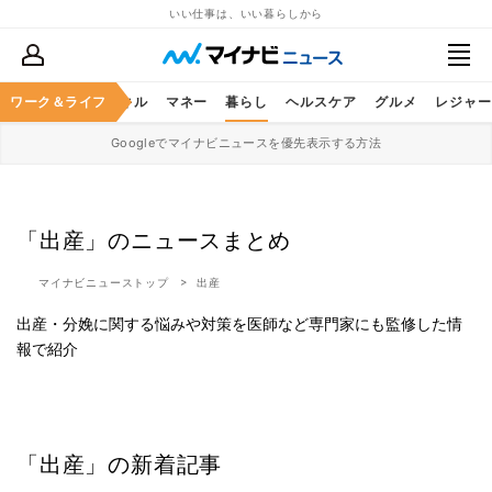
いい仕事は、いい暮らしから
ャリア
ワーク＆ライフ
ビジネススキル
マネー
暮らし
ヘルスケア
グルメ
レジャー
Googleでマイナビニュースを優先表示する方法
「出産」のニュースまとめ
マイナビニューストップ
出産
出産・分娩に関する悩みや対策を医師など専門家にも監修した情
報で紹介
「出産」の新着記事