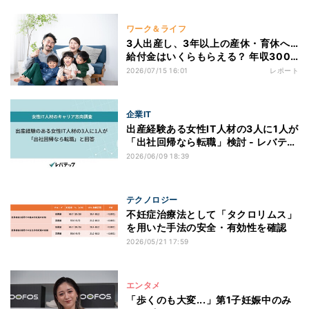
ワーク＆ライフ
3人出産し、3年以上の産休・育休へ…
給付金はいくらもらえる？ 年収300
万・400万・500万円で試算してみ
2026/07/15 16:01
レポート
た
企業IT
出産経験ある女性IT人材の3人に1人が
「出社回帰なら転職」検討 - レバテッ
ク調査
2026/06/09 18:39
テクノロジー
不妊症治療法として「タクロリムス」
を用いた手法の安全・有効性を確認
2026/05/21 17:59
エンタメ
「歩くのも大変...」第1子妊娠中のみ