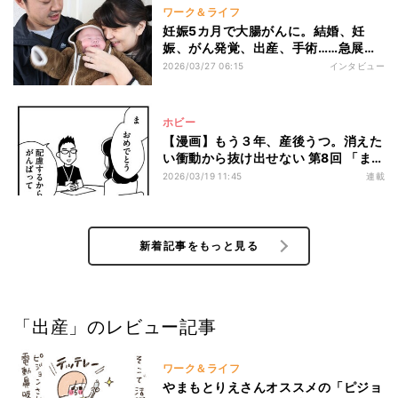
ワーク＆ライフ
妊娠5カ月で大腸がんに。結婚、妊
娠、がん発覚、出産、手術……急展開
の中『夫婦名義ブログ』開始のワケ
2026/03/27 06:15
インタビュー
と“息子の存在”
ホビー
【漫画】もう３年、産後うつ。消えた
い衝動から抜け出せない 第8回 「まぁ
タイミング悪いね」妊娠報告で上司か
2026/03/19 11:45
連載
ら言われた言葉がチクリ…
新着記事をもっと見る
「出産」のレビュー記事
ワーク＆ライフ
やまもとりえさんオススメの「ピジョ