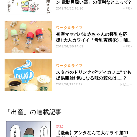
ン 電動鼻吸い器」の便利なとこって?
2018/10/22 16:30
- PR -
ワーク＆ライフ
初産ママパパ＆赤ちゃんの授乳を応
援! 大人カワイイ「母乳実感(R)」哺
乳びんmy Precious(マイプレシャス)
2018/01/30 14:09
- PR -
ワーク＆ライフ
スタバのドリンクが"ディカフェ"でも
提供開始! 気になる味の変化は……?
2017/01/11 12:12
レビュー
「出産」の連載記事
ホビー
【漫画】アンタなんて大キライ 第11