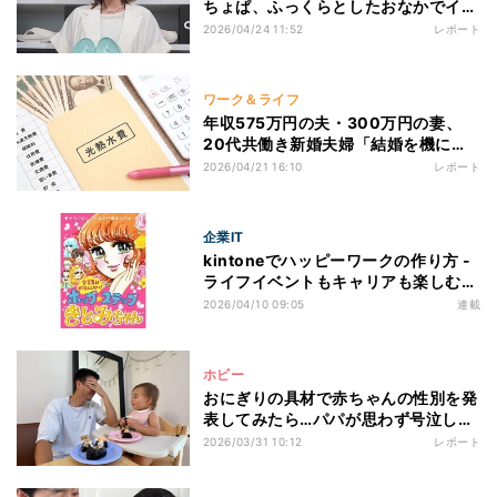
ちょぱ、ふっくらとしたおなかでイベ
ントに登場【写真あり】
2026/04/24 11:52
レポート
ワーク＆ライフ
年収575万円の夫・300万円の妻、
20代共働き新婚夫婦「結婚を機に教
育費・老後資金に不安が......」家計収
2026/04/21 16:10
レポート
支から見えてきた隠れリスク
企業IT
kintoneでハッピーワークの作り方 -
ライフイベントもキャリアも楽しむ
第2回 つわりで出社できない、新米妊
2026/04/10 09:05
連載
婦の働きかたを救ってくれたkintone
ホビー
おにぎりの具材で赤ちゃんの性別を発
表してみたら…パパが思わず号泣した
理由とは?
2026/03/31 10:12
レポート