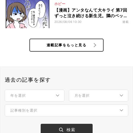
ホビー
【漫画】アンタなんて大キライ 第7回
ずっと泣き続ける新生児。隣のベッド
から聞こえた一言にドキッ…
2026/08/06 10:30
連載
連載記事をもっと見る
過去の記事を探す