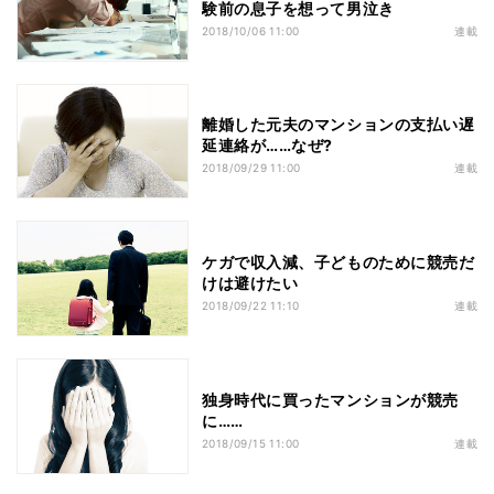
験前の息子を想って男泣き
2018/10/06 11:00
連載
離婚した元夫のマンションの支払い遅
延連絡が……なぜ?
2018/09/29 11:00
連載
ケガで収入減、子どものために競売だ
けは避けたい
2018/09/22 11:10
連載
独身時代に買ったマンションが競売
に……
2018/09/15 11:00
連載