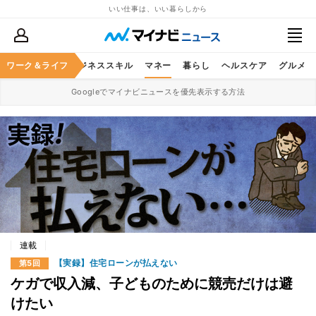
いい仕事は、いい暮らしから
ワーク＆ライフ
キャリア
ビジネススキル
マネー
暮らし
ヘルスケア
グルメ
Googleでマイナビニュースを優先表示する方法
連載
【実録】住宅ローンが払えない
第5回
ケガで収入減、子どものために競売だけは避
けたい