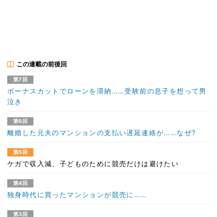
この連載の前後回
第7回
ボーナスカットでローンを滞納……受験前の息子を想って男
泣き
第6回
離婚した元夫のマンションの支払い遅延連絡が……なぜ?
第5回
ケガで収入減、子どものために競売だけは避けたい
第4回
独身時代に買ったマンションが競売に……
第3回