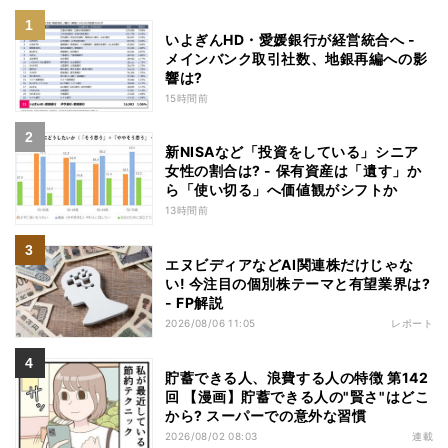
いよぎんHD・愛媛銀行が経営統合へ -
メインバンク取引社数、地銀再編への影
響は?
15時間前
新NISAなど「投資をしている」シニア
女性の割合は? - 保有資産は「遺す」か
ら「使い切る」へ価値観がシフトか
13時間前
エヌビディアなどAI関連株だけじゃな
い! 今注目の個別株テーマと有望業界は?
- FP解説
2026/08/06 11:05
レポート
貯蓄できる人、浪費する人の特徴 第142
回 【漫画】貯蓄できる人の"賢さ"はどこ
から? スーパーでの意外な習慣
2026/08/02 08:03
連載