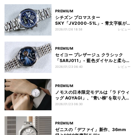
PREMIUM
シチズン プロマスター
SKY「JV2000-51L」- 青文字板が
印象的な多機能モデルをアナデジで使
2026/01/26 18:58
レビュー
いこなす
PREMIUM
セイコー プレザージュ クラシック
「SARJ011」- 藍色ダイヤルと柔らか
いケースラインがつくる穏やかな表情
2026/01/23 06:40
レビュー
PREMIUM
ノモスの日本限定モデルは「ラドウィ
ッグ AOYAGI」、“青い柳”を取り入れ
たクラシカルな新作
2026/01/23 06:30
PREMIUM
ゼニスの「デファイ」新作、36mm