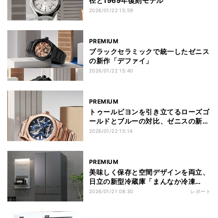
径と1969年復刻モデル
2026/01/22 15:59
PREMIUM
ブラックセラミックで統一したゼニス
の新作「デファイ」
2026/01/22 15:40
PREMIUM
トゥールビヨンを引き立てるローズゴ
ールドとブルーの対比、ゼニスの新作
「デファイ スカイライン」
2026/01/22 15:14
PREMIUM
美味しく保存と空間デザインを両立、
日立の新型冷蔵庫「まんなか冷凍
HZCタイプ」
2026/01/21 08:30
レポート