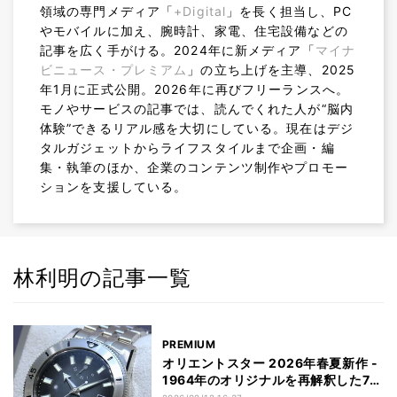
領域の専門メディア「
+Digital
」を長く担当し、PC
やモバイルに加え、腕時計、家電、住宅設備などの
記事を広く手がける。2024年に新メディア「
マイナ
ビニュース・プレミアム
」の立ち上げを主導、2025
年1月に正式公開。2026年に再びフリーランスへ。
モノやサービスの記事では、読んでくれた人が“脳内
体験”できるリアル感を大切にしている。現在はデジ
タルガジェットからライフスタイルまで企画・編
集・執筆のほか、企業のコンテンツ制作やプロモー
ションを支援している。
林利明の記事一覧
PREMIUM
オリエントスター 2026年春夏新作 -
1964年のオリジナルを再解釈した75
周年記念「M42 ダイバー1964 1st エ