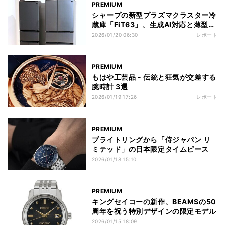
PREMIUM
シャープの新型プラズマクラスター冷
蔵庫「FiT63」、生成AI対応と薄型設
計で進化
2026/01/20 06:30
レポート
PREMIUM
もはや工芸品 - 伝統と狂気が交差する
腕時計 3選
2026/01/19 17:26
レポート
PREMIUM
ブライトリングから「侍ジャパン リ
ミテッド」の日本限定タイムピース
2026/01/18 15:10
PREMIUM
キングセイコーの新作、BEAMSの50
周年を祝う特別デザインの限定モデル
2026/01/15 18:09