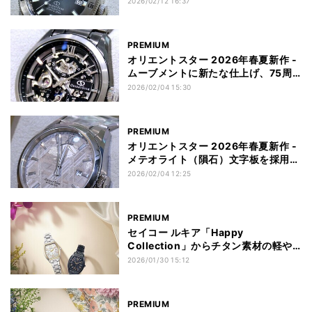
2026/02/12 16:37
ディション F6 デイト 200m」
PREMIUM
オリエントスター 2026年春夏新作 -
ムーブメントに新たな仕上げ、75周
年記念モデル「M34 F8 スケルトン
2026/02/04 15:30
ハンドワインディング」
PREMIUM
オリエントスター 2026年春夏新作 -
メテオライト（隕石）文字板を採用し
た75周年記念「M34 F8 デイト」
2026/02/04 12:25
PREMIUM
セイコー ルキア「Happy
Collection」からチタン素材の軽や
かな新作。普段使いに便利なソーラー
2026/01/30 15:12
電波モデル
PREMIUM