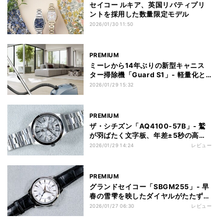
セイコー ルキア、英国リバティプリ
ントを採用した数量限定モデル
2026/01/30 11:50
PREMIUM
ミーレから14年ぶりの新型キャニス
ター掃除機「Guard S1」- 軽量化と
使い勝手の向上を図り、高い掃除力と
2026/01/29 15:32
クリーンな排気は健在
PREMIUM
ザ・シチズン「AQ4100-57B」- 鷲
が羽ばたく文字板、年差±5秒の高精
度モデル
2026/01/29 14:24
レビュー
PREMIUM
グランドセイコー「SBGM255」- 早
春の雪雫を映したダイヤルがたたずむ
エレガンスコレクションのGMT
2026/01/27 06:30
レビュー