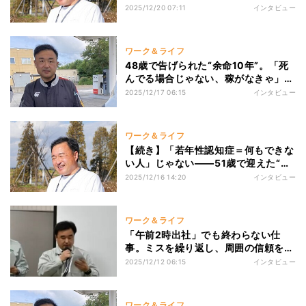
の“私の生きがい”
2025/12/20 07:11
インタビュー
ワーク＆ライフ
48歳で告げられた“余命10年”。「死
んでる場合じゃない、稼がなきゃ」若
年性認知症になった父の決断とその後
2025/12/17 06:15
インタビュー
ワーク＆ライフ
【続き】「若年性認知症＝何もできな
い人」じゃない——51歳で迎えた“希
望に満ちた再就職”
2025/12/16 14:20
インタビュー
ワーク＆ライフ
「午前2時出社」でも終わらない仕
事。ミスを繰り返し、周囲の信頼を失
った48歳の会社員——“若年性認知
2025/12/12 06:15
インタビュー
症”と診断されるまでの数年間
ワーク＆ライフ