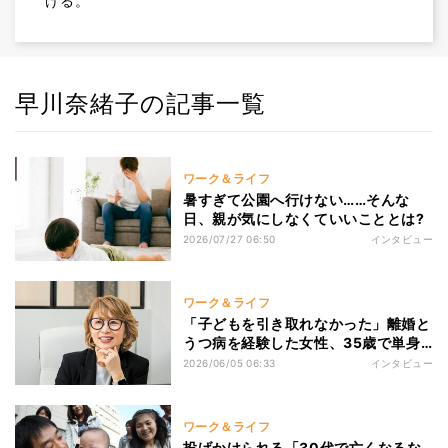
ける。
早川奈緒子の記事一覧
ワーク＆ライフ
暑すぎて公園へ行けない……そんな
日、親が気にしなくていいこととは?
2026/07/27 06:50
インタビュー
ワーク＆ライフ
「子どもを引き取れなかった」離婚と
うつ病を経験した女性、35歳で単身
渡仏――パリで36店舗を築くまで
2026/06/05 06:33
インタビュー
ワーク＆ライフ
投げかけられる「30代で亡くなるな