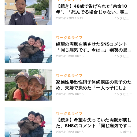
【続き】48歳で告げられた“余命10
年”。「死んでる場合じゃない、稼が
なきゃ」若年性認知症になった父の決
2025/12/09 16:19
インタビュー
断とその後
ワーク＆ライフ
絶望の両親を涙させたSNSコメント
「同じ病気です。今は…」 弱視の息子
がたどり着いた“僕の個性”と、家族の
2025/10/30 06:15
インタビュー
願い
ワーク＆ライフ
家族性滲出性硝子体網膜症の息子のた
め、夫婦で決めた「一人っ子にしよ
う」…両目が見えないまま遊ぶ姿に、
2025/10/25 06:15
インタビュー
父が自覚した“かわいそう”の価値観
ワーク＆ライフ
【続き】希望を失っていた両親が涙し
た、SNSのコメント「同じ病気です。
今は…」 弱視の息子がたどり着いた
2025/10/23 06:15
レポート