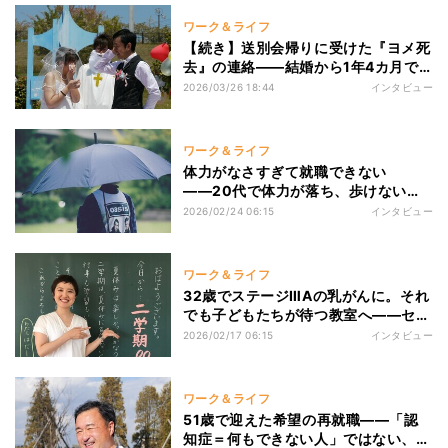
ワーク＆ライフ
【続き】送別会帰りに受けた『ヨメ死
去』の連絡――結婚から1年4カ月で
の別れと、シングルファザーの「もし
2026/03/26 18:44
インタビュー
僕が死んでしまえば…」の想い
ワーク＆ライフ
体力がなさすぎて就職できない
――20代で体力が落ち、歩けないほ
どに…原因不明の体調不良とともに生
2026/02/24 06:15
インタビュー
きる“虚弱”女性が願う「1人で生きて
みたい」
ワーク＆ライフ
32歳でステージⅢAの乳がんに。それ
でも子どもたちが待つ教室へ――セル
フケアが教えてくれた「自分を大切
2026/02/17 06:15
インタビュー
に」の意味
ワーク＆ライフ
51歳で迎えた希望の再就職——「認
知症＝何もできない人」ではない、今