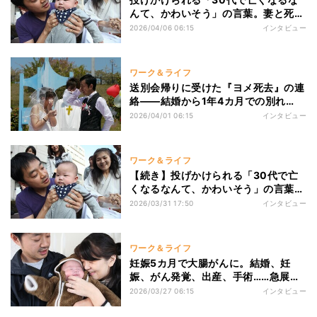
んて、かわいそう」の言葉。妻と死別
した夫が思う『ヨメは不幸だったの
2026/04/06 06:15
インタビュー
か』への答え
ワーク＆ライフ
送別会帰りに受けた『ヨメ死去』の連
絡――結婚から1年4カ月での別れ
と、シングルファザーの「もし僕が死
2026/04/01 06:15
インタビュー
んでしまえば…」の想い
ワーク＆ライフ
【続き】投げかけられる「30代で亡
くなるなんて、かわいそう」の言葉。
妻と死別した夫が思う『ヨメは不幸だ
2026/03/31 17:50
インタビュー
ったのか』への答え
ワーク＆ライフ
妊娠5カ月で大腸がんに。結婚、妊
娠、がん発覚、出産、手術……急展開
の中『夫婦名義ブログ』開始のワケ
2026/03/27 06:15
インタビュー
と“息子の存在”