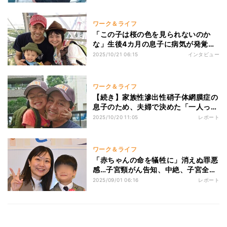
『僕の個性』と、家族の願い
ワーク＆ライフ
「この子は桜の色を見られないのか
な」生後4カ月の息子に病気が発覚
し…絶望の中、元俳優夫婦が結ん
2025/10/21 06:15
インタビュー
だ“春の約束"
ワーク＆ライフ
【続き】家族性滲出性硝子体網膜症の
息子のため、夫婦で決めた「一人っ子
にしよう」…両目が見えないまま遊ぶ
2025/10/20 11:05
レポート
姿に、父が自覚した“かわいそう”の価
値観
ワーク＆ライフ
「赤ちゃんの命を犠牲に」消えぬ罪悪
感…子宮頸がん告知、中絶、子宮全摘
出、6歳長男との生活から見つけた“生
2025/09/01 06:16
レポート
きること”の正体