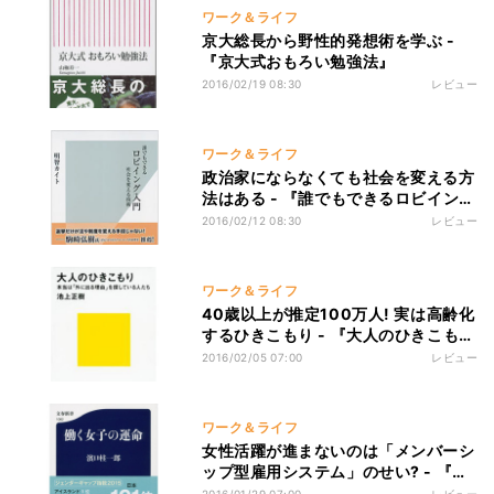
ワーク＆ライフ
京大総長から野性的発想術を学ぶ -
『京大式おもろい勉強法』
2016/02/19 08:30
レビュー
ワーク＆ライフ
政治家にならなくても社会を変える方
法はある - 『誰でもできるロビイング
入門 社会を変える技術』
2016/02/12 08:30
レビュー
ワーク＆ライフ
40歳以上が推定100万人! 実は高齢化
するひきこもり - 『大人のひきこも
り』
2016/02/05 07:00
レビュー
ワーク＆ライフ
女性活躍が進まないのは「メンバーシ
ップ型雇用システム」のせい? - 『働
く女子の運命』