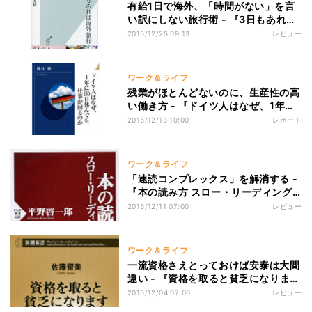
有給1日で海外、「時間がない」を言
い訳にしない旅行術 - 『3日もあれば
海外旅行』
2015/12/25 09:13
レビュー
ワーク＆ライフ
残業がほとんどないのに、生産性の高
い働き方 - 『ドイツ人はなぜ、1年に
150日休んでも仕事が回るのか』
2015/12/18 10:00
レポート
ワーク＆ライフ
「速読コンプレックス」を解消する -
『本の読み方 スロー・リーディング
の実践』
2015/12/11 07:00
レビュー
ワーク＆ライフ
一流資格さえとっておけば安泰は大間
違い - 『資格を取ると貧乏になりま
す』
2015/12/04 07:00
レビュー