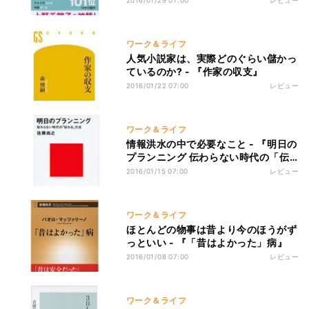
2016/01/29 07:00
レビュー
ワーク＆ライフ
人気小説家は、実際どのぐらい儲かっ
ているのか? - 『作家の収支』
2016/01/22 07:00
レビュー
ワーク＆ライフ
情報洪水の中で必要なこと - 『明日の
プランニング 伝わらない時代の「伝
わる」方法』
2016/01/15 07:00
レビュー
ワーク＆ライフ
ほとんどの物事は昔より今のほうがず
っといい - 『「昔はよかった」病』
2016/01/08 07:00
レビュー
ワーク＆ライフ