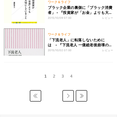
ワーク＆ライフ
ブラック企業の裏側に「ブラック消費
者」 - 『投資家が「お金」よりも大切
にしていること』
2015/10/09 07:00
レビュー
ワーク＆ライフ
「下流老人」に転落しないために
は - 『下流老人 一億総老後崩壊の衝
撃』
2015/10/02 07:00
レビュー
1
2
3
4