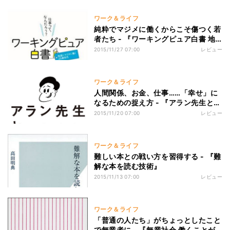
ワーク＆ライフ
純粋でマジメに働くからこそ傷つく若
者たち - 『ワーキングピュア白書 地
道にマジメに働く25歳世代』
2015/11/27 07:00
レビュー
ワーク＆ライフ
人間関係、お金、仕事……「幸せ」に
なるための捉え方 - 『アラン先生と不
幸な8人』
2015/11/20 07:00
レビュー
ワーク＆ライフ
難しい本との戦い方を習得する - 『難
解な本を読む技術』
2015/11/13 07:00
レビュー
ワーク＆ライフ
「普通の人たち」がちょっとしたこと
で無業者に - 『無業社会 働くことが