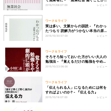
できない若者たちの未来』
2015/11/06 07:00
レビュー
ワーク＆ライフ
実は多い、文脈からの誤読 - 『わかっ
たつもり 読解力がつかない本当の原
因』
2015/10/30 07:00
レビュー
ワーク＆ライフ
そろそろ知っておいた方がいい大人の
勉強法 - 『覚えるだけの勉強をやめれ
ば劇的に頭がよくなる』
2015/10/23 06:00
レビュー
ワーク＆ライフ
「伝えられる人」になるためには何を
すればよいのか? - 『伝える力』
2015/10/16 07:00
レビュー