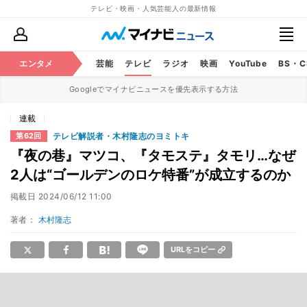
テレビ・映画・人気芸能人の最新情報
エンタメ
芸能
テレビ
ラジオ
映画
YouTube
BS・
Googleでマイナビニュースを優先表示する方法
連載
テレビ解説者・木村隆志のヨミトキ
第62回
『夜の巷』マツコ、『タモステ』タモリ…なぜ
2人は“ゴールデンのロケ特番”が成立するのか
掲載日
2024/06/12 11:00
著者：
木村隆志
URLをコピー