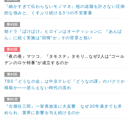
『細かすぎて伝わらないモノマネ』他の追随を許さない圧倒
的な強みと、くすぶり続ける3つの不安要素
第63回
朝ドラ『ばけばけ』ヒロインはオーディションに 『あんぱ
ん』に続く実施は“回帰”か…その背景と狙い
第62回
『夜の巷』マツコ、『タモステ』タモリ…なぜ2人は“ゴール
デンのロケ特番”が成立するのか
第61回
TBS『どうなの会』は中京テレビ『どうなの課』のパクリか
移籍か――逆らえない時代の流れ
第60回
『古畑任三郎』一挙再放送に大反響 なぜ30年過ぎても求
められ、業界に影響を与え続けるのか