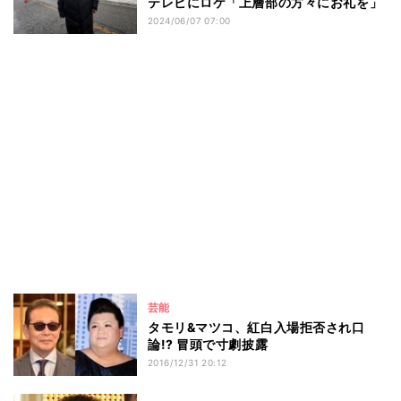
テレビにロケ「上層部の方々にお礼を」
2024/06/07 07:00
芸能
タモリ&マツコ、紅白入場拒否され口
論!? 冒頭で寸劇披露
2016/12/31 20:12