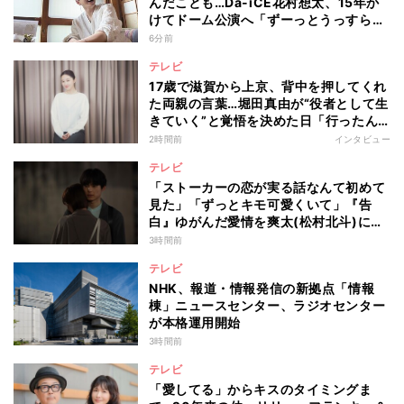
んだことも…Da-iCE花村想太、15年か
けてドーム公演へ「ずーっとうっすらや
けど右肩上がり続けられていた」
6分前
テレビ
17歳で滋賀から上京、背中を押してくれ
た両親の言葉…堀田真由が“役者として生
きていく”と覚悟を決めた日「行ったん
やったら、もう帰られへんな」
2時間前
インタビュー
テレビ
「ストーカーの恋が実る話なんて初めて
見た」「ずっとキモ可愛くいて」『告
白』ゆがんだ愛情を爽太(松村北斗)に向
ける視聴者の声
3時間前
テレビ
NHK、報道・情報発信の新拠点「情報
棟」ニュースセンター、ラジオセンター
が本格運用開始
3時間前
テレビ
「愛してる」からキスのタイミングま