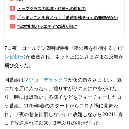
トップクラスの地域・住民への対応力
1
「うまいことを言おう」「爪跡を残そう」の発想がない
2
“日本礼賛バラエティ”の語り部に
3
7日夜、ゴールデン2時間特番『夜の巷を徘徊する』(
テ
レビ朝日
)が放送され、ネット上にはさまざまな反響が
飛び交った。
同番組は
マツコ・デラックス
が夜の街をさまよい、気
になる店に入ったり、通りすがりの人に声をかけた
り、時には爆買いする様子などをフィーチャーしたロ
ケ番組。2015年春のスタートからコロナ禍に見舞わ
れ、『夜の巷を徘徊しない』に改題しながら2021年春
まで放送されて以来、3年ぶりの復活だった。