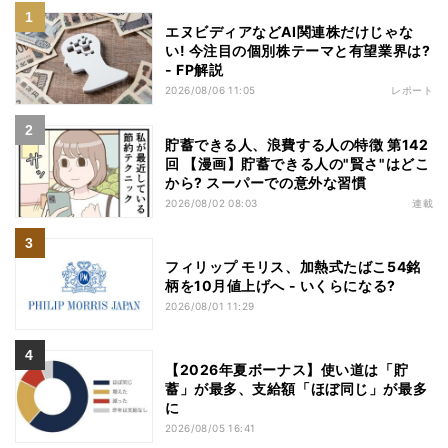
エヌビディアなどAI関連株だけじゃな
い! 今注目の個別株テーマと有望業界は?
- FP解説
2026/08/06 11:05
レポート
貯蓄できる人、浪費する人の特徴 第142
回 【漫画】貯蓄できる人の"賢さ"はどこ
から? スーパーでの意外な習慣
2026/08/02 08:03
連載
フィリップ モリス、加熱式たばこ54銘
柄を10月値上げへ - いくらになる?
2026/08/01 11:29
【2026年夏ボーナス】使い道は「貯
蓄」が最多、支給額「ほぼ同じ」が最多
に
2026/08/05 16:41