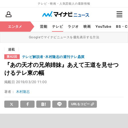
テレビ・映画・人気芸能人の最新情報
エンタメ
芸能
テレビ
ラジオ
映画
YouTube
BS・
Googleでマイナビニュースを優先表示する方法
連載
テレビ解説者･木村隆志の週刊テレ贔屓
第62回
『あの天才の兄弟姉妹』あえて王道を見せつ
けるテレ東の幅
掲載日
2019/03/20 11:00
著者：
木村隆志
URLをコピー