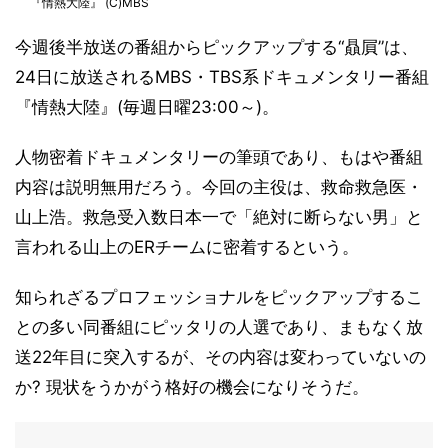
『情熱大陸』 (C)MBS
今週後半放送の番組からピックアップする“贔屓”は、
24日に放送されるMBS・TBS系ドキュメンタリー番組
『情熱大陸』(毎週日曜23:00～)。
人物密着ドキュメンタリーの筆頭であり、もはや番組
内容は説明無用だろう。今回の主役は、救命救急医・
山上浩。救急受入数日本一で「絶対に断らない男」と
言われる山上のERチームに密着するという。
知られざるプロフェッショナルをピックアップするこ
との多い同番組にピッタリの人選であり、まもなく放
送22年目に突入するが、その内容は変わっていないの
か? 現状をうかがう格好の機会になりそうだ。