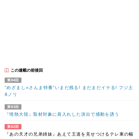
この連載の前後回
第64回
“めざまし×さんま特番”いまだ残る! まだまだイケる! フジ土
8ノリ
第63回
『情熱大陸』取材対象に肩入れした演出で感動を誘う
第62回
『あの天才の兄弟姉妹』あえて王道を見せつけるテレ東の幅