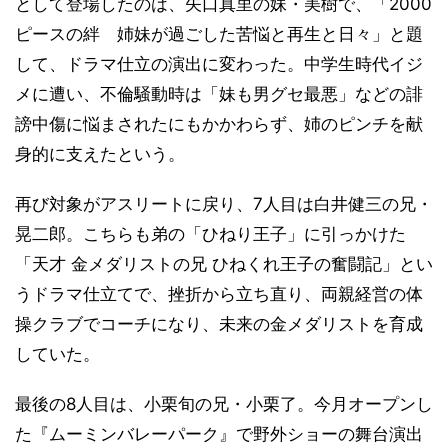
として登場したのは、矢口真里の妹・美樹で、「2000
ピースの絆 姉妹が過ごした苦悩と再生と日々」と題
して、ドラマ仕立の演出に変わった。中学生時代イジ
メに遭い、不倫騒動時は「妹も男グセ最悪」などの誹
謗中傷に悩まされたにもかかわらず、姉のピンチを献
身的に支えたという。
再び対象がアスリートに戻り、7人目は白井健三の兄・
晃二郎。こちらも弟の「ひねり王子」に引っかけた
「天才 金メダリストの兄 ひねくれ王子の奮闘記」とい
うドラマ仕立てで、挫折から立ち直り、両親経営の体
操クラブでコーチになり、未来の金メダリストを育成
していた。
最後の8人目は、小栗旬の兄・小栗了。今月オープンし
た『ムーミンバレーパーク』で野外ショーの舞台演出