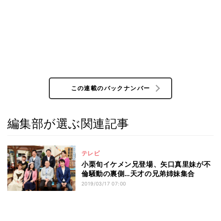
この連載のバックナンバー
編集部が選ぶ関連記事
テレビ
小栗旬イケメン兄登場、矢口真里妹が不
倫騒動の裏側…天才の兄弟姉妹集合
2019/03/17 07:00