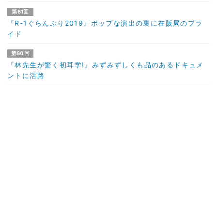
第61回
『R-1ぐらんぷり2019』ポップな演出の裏に在阪局のプラ
イド
第60回
『林先生が驚く初耳学!』みずみずしくも品のあるドキュメ
ントに活路