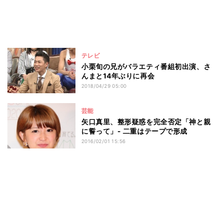
テレビ
小栗旬の兄がバラエティ番組初出演、さ
んまと14年ぶりに再会
2018/04/29 05:00
芸能
矢口真里、整形疑惑を完全否定「神と親
に誓って」- 二重はテープで形成
2016/02/01 15:56