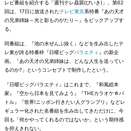
レビ番組を紹介する「週刊テレ贔屓(びいき)」。第62
回は、17日に放送された
テレビ東京
系特番『あの天才
の兄弟姉妹～光と影ものがたり～』をピックアップす
る。
同番組は、『池の水ぜんぶ抜く』などを生み出したテ
レ東が誇る特番枠『日曜ビッグ
バラエティ
』の新企
画。「あの天才の兄弟姉妹は、どんな人生を送ってい
るのか?」というコンセプトで制作したという。
『日曜ビッグバラエティ』はこれまで、『和風総本
家』『空から日本を見てみよう』『THEカラオケ☆バ
トル』『世界!ニッポン行きたい人グランプリ』などレ
ギュラー化された名番組を生み出してきただけに、今
回も「何かやってくれるのではないか」という期待感
を抑えきれない。