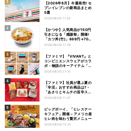
【2026年8月】今週発売! セ
ブンイレブンの新商品まとめ
5選
2026/08/05 11:52
【かつや】人気商品が150円
引きになる「感謝祭」開催!
「カツ丼(竹)」869円→704
円、「ロースカツ定食」913
2026/08/06 11:29
円→748円に - 8日間限定
【ファミマ】『VIVANT』と
コンビニエンスウェアがコラ
ボ - 物語のキーアイテム「別
班饅頭」も発売
2026/08/05 21:10
【ファミマ】社員が選ぶ夏の
「辛活」おすすめ商品は? -
「あさりとキムチの旨辛スン
ドゥブチゲ」「鬼金棒監修
2026/08/06 11:37
カラシビ焼き味噌らー麺」
「辛さがやみつき! ヤンニョ
ビッグボーイ、「ヒレステー
ムチキン」など
キフェア」開催 – アメリカ産
ヒレ肉を味わう贅沢メニュー
2026/08/06 10:25