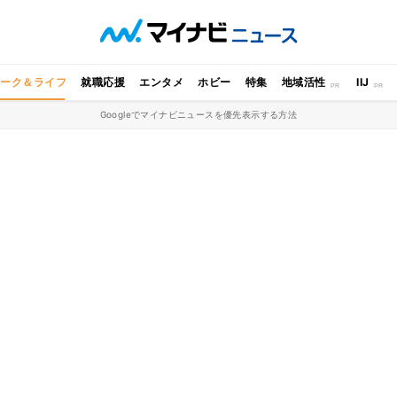
ワーク＆ライフ
就職応援
エンタメ
ホビー
特集
地域活性
IIJ
Googleでマイナビニュースを優先表示する方法