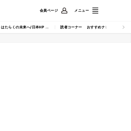
会員ページ
メニュー
はたらくの未来へ/日本HP
読者コーナー
おすすめナビ
マイナビB