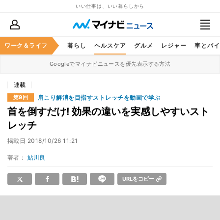
いい仕事は、いい暮らしから
ジネススキル
ワーク＆ライフ
マネー
暮らし
ヘルスケア
グルメ
レジャー
車とバイ
Googleでマイナビニュースを優先表示する方法
連載
肩こり解消を目指すストレッチを動画で学ぶ
第9回
首を倒すだけ! 効果の違いを実感しやすいスト
レッチ
掲載日
2018/10/26 11:21
著者：
鮎川良
URLをコピー