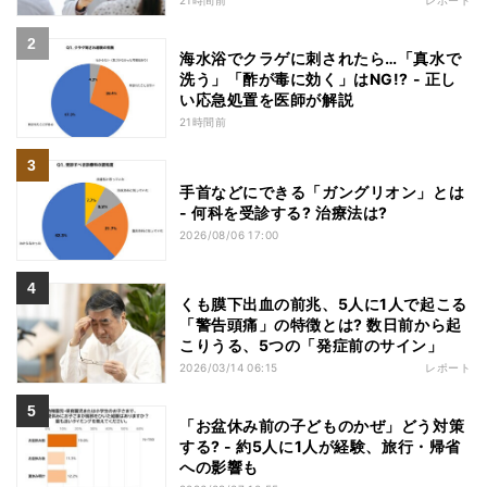
海水浴でクラゲに刺されたら…「真水で
洗う」「酢が毒に効く」はNG!? - 正し
い応急処置を医師が解説
21時間前
手首などにできる「ガングリオン」とは
- 何科を受診する? 治療法は?
2026/08/06 17:00
くも膜下出血の前兆、5人に1人で起こる
「警告頭痛」の特徴とは? 数日前から起
こりうる、5つの「発症前のサイン」
2026/03/14 06:15
レポート
「お盆休み前の子どものかぜ」どう対策
する? - 約5人に1人が経験、旅行・帰省
への影響も