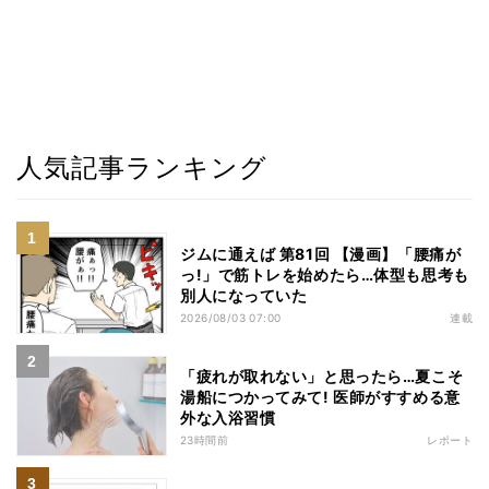
人気記事ランキング
ジムに通えば 第81回 【漫画】「腰痛が
っ!」で筋トレを始めたら…体型も思考も
別人になっていた
2026/08/03 07:00
連載
「疲れが取れない」と思ったら…夏こそ
湯船につかってみて! 医師がすすめる意
外な入浴習慣
23時間前
レポート