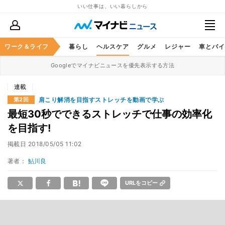
いい仕事は、いい暮らしから
ジネススキル
ワーク＆ライフ
マネー
暮らし
ヘルスケア
グルメ
レジャー
車とバイ
Googleでマイナビニュースを優先表示する方法
連載
肩こり解消を目指すストレッチを動画で学ぶ
第2回
最短30秒でできるストレッチで仕事の効率化
を目指す!
掲載日
2018/05/05 11:02
著者：
鮎川良
URLをコピー