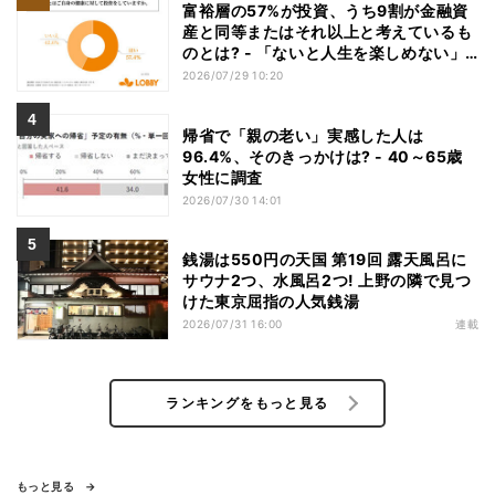
富裕層の57%が投資、うち9割が金融資
産と同等またはそれ以上と考えているも
のとは? - 「ないと人生を楽しめない」
「人生の幸福度に直結する」「一度失え
2026/07/29 10:20
ばお金で買い戻すことが困難」
帰省で「親の老い」実感した人は
96.4%、そのきっかけは? - 40～65歳
女性に調査
2026/07/30 14:01
銭湯は550円の天国 第19回 露天風呂に
サウナ2つ、水風呂2つ! 上野の隣で見つ
けた東京屈指の人気銭湯
2026/07/31 16:00
連載
ランキングをもっと見る
もっと見る