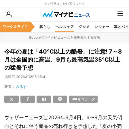
いい仕事は、いい暮らしから
ジネススキル
ワーク＆ライフ
マネー
暮らし
ヘルスケア
グルメ
レジャー
車とバイ
Googleでマイナビニュースを優先表示する方法
今年の夏は「40℃以上の酷暑」に注意! 7～8
月は全国的に高温、9月も最高気温35℃以上
の猛暑予想
掲載日
2026/06/05 15:41
著者：
みるず
URLをコピー
ウェザーニューズは2026年6月4日、6〜9月の天気傾
向とそれに伴う商品の売れ行きを予想した「夏の小売