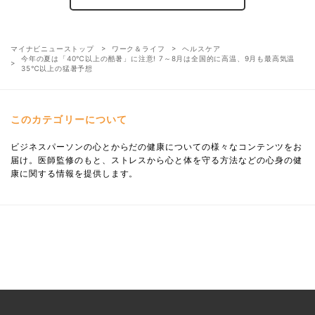
マイナビニューストップ
ワーク＆ライフ
ヘルスケア
今年の夏は「40℃以上の酷暑」に注意! 7～8月は全国的に高温、9月も最高気温
35℃以上の猛暑予想
このカテゴリーについて
ビジネスパーソンの心とからだの健康についての様々なコンテンツをお
届け。医師監修のもと、ストレスから心と体を守る方法などの心身の健
康に関する情報を提供します。