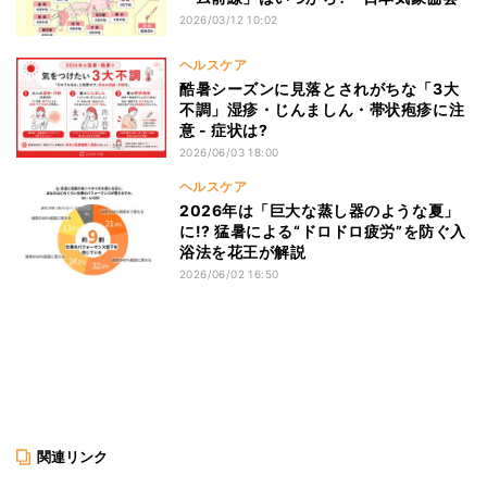
2026/03/12 10:02
ヘルスケア
酷暑シーズンに見落とされがちな「3大
不調」湿疹・じんましん・帯状疱疹に注
意 - 症状は?
2026/06/03 18:00
ヘルスケア
2026年は「巨大な蒸し器のような夏」
に!? 猛暑による“ドロドロ疲労”を防ぐ入
浴法を花王が解説
2026/06/02 16:50
関連リンク