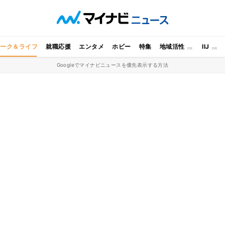
ワーク＆ライフ
就職応援
エンタメ
ホビー
特集
地域活性
IIJ
Googleでマイナビニュースを優先表示する方法