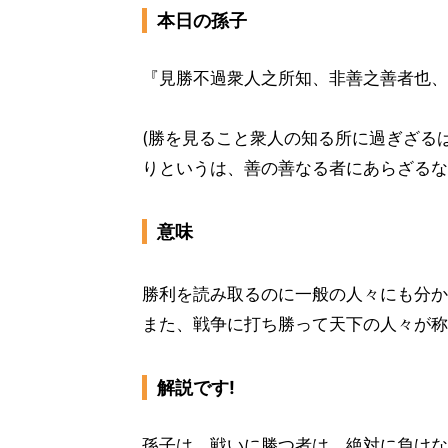
本日の孫子
『見勝不過衆人之所知、非善之善者也、
(勝を見ること衆人の知る所に過ぎざる
りというは、善の善なる者にあらざるな
意味
勝利を読み取るのに一般の人々にも分か
また、戦争に打ち勝って天下の人々が称
解説です!
孫子は、戦いに勝つ者は、絶対に負けな