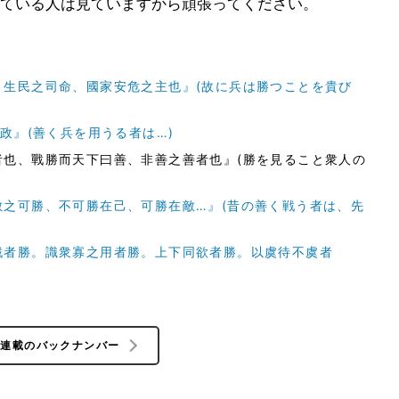
ている人は見ていますから頑張ってください。
、生民之司命、國家安危之主也』(故に兵は勝つことを貴び
政』(善く兵を用うる者は…)
者也、戰勝而天下曰善、非善之善者也』(勝を見ること衆人の
敵之可勝、不可勝在己、可勝在敵…』(昔の善く戦う者は、先
戦者勝。識衆寡之用者勝。上下同欲者勝。以虞待不虞者
の連載のバックナンバー