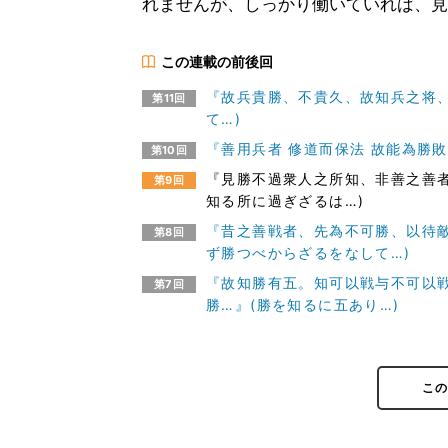
れませんが、しっかり働いていれば、見
この連載の前後回
『故兵貴勝、不貴久、故知兵之将
第11回
て…)
『善用兵者 修道而保法 故能為勝敗
第10回
『見勝不過衆人之所知、非善之善
第9回
知る所に過ぎざるは…)
『昔之善戦者、先為不可勝、以待
第8回
ず勝つべからざるをなして…)
『故知勝有五。知可以戦与不可以
第7回
勝…』(勝を知るに五あり…)
こ