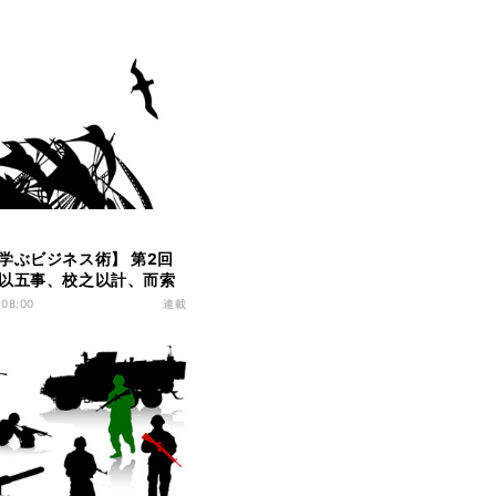
学ぶビジネス術】 第2回
以五事、校之以計、而索
曰道、二曰天、三曰地、
 08:00
連載
五曰法也』(故に、これを
五事を以ってし…)