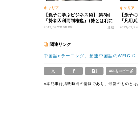
キャリア
キャリア
【孫子に学ぶビジネス術】 第3回
【孫子に
『勢者因利而制権也』(勢とは利に
『凡用兵
因りて…)
乘、帯甲
2013/09/20 08:00
連載
2013/09/24
そ兵を用
関連リンク
中国語eラーニング、超速中国語のWEIC
URLをコピー
※本記事は掲載時点の情報であり、最新のものと