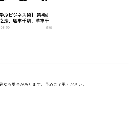
学ぶビジネス術】 第4回
之法、馳車千駟、革車千
十萬、千里饋糧…』(およ
 08:00
連載
うるの法は…)
は異なる場合があります。予めご了承ください。