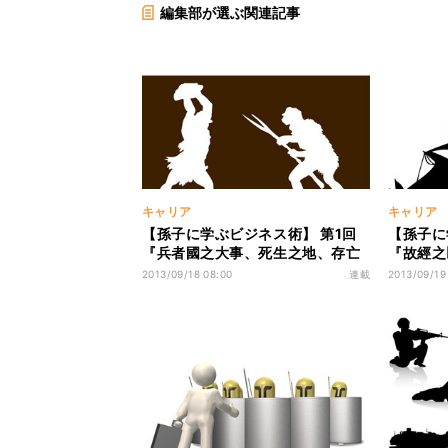
編集部が選ぶ関連記事
キャリア
キャリア
【孫子に学ぶビジネス術】 第1回
【孫子に
『兵者國之大事、死生之地、存亡
『故經之
之道、不可不察也』(兵とは国の大
其情、一
2013/09/18 08:00
連載
2013/09/19
事なり…)
四曰將、
はかるに