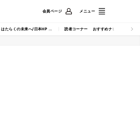
会員ページ
メニュー
はたらくの未来へ/日本HP
読者コーナー
おすすめナビ
マイナビB