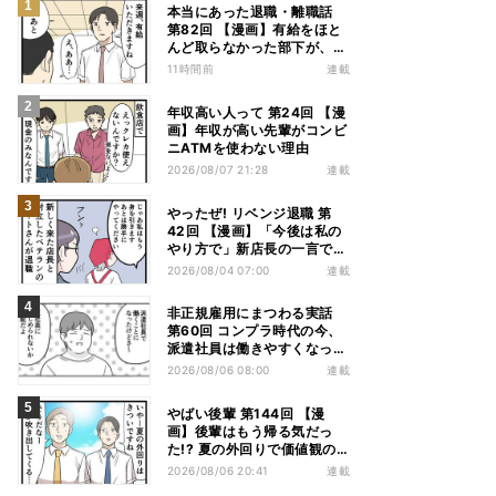
本当にあった退職・離職話
第82回 【漫画】有給をほと
んど取らなかった部下が、急
に休み始めた理由
11時間前
連載
年収高い人って 第24回 【漫
画】年収が高い先輩がコンビ
ニATMを使わない理由
2026/08/07 21:28
連載
やったぜ! リベンジ退職 第
42回 【漫画】「今後は私の
やり方で」新店長の一言でベ
テラン退職→崩壊した現場
2026/08/04 07:00
連載
非正規雇用にまつわる実話
第60回 コンプラ時代の今、
派遣社員は働きやすくなっ
た?
2026/08/06 08:00
連載
やばい後輩 第144回 【漫
画】後輩はもう帰る気だっ
た!? 夏の外回りで価値観の
違いを実感
2026/08/06 20:41
連載