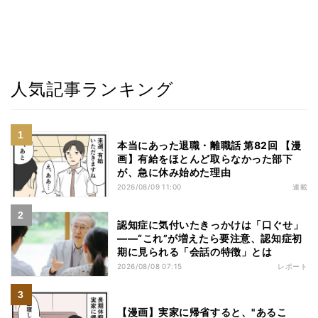
人気記事ランキング
本当にあった退職・離職話 第82回 【漫
画】有給をほとんど取らなかった部下
が、急に休み始めた理由
2026/08/09 11:00
連載
認知症に気付いたきっかけは「口ぐせ」
――“これ”が増えたら要注意、認知症初
期に見られる「会話の特徴」とは
2026/08/08 07:15
レポート
【漫画】実家に帰省すると、"あるこ