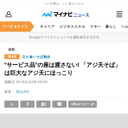
いい仕事は、いい暮らしから
ワーク＆ライフ
キャリア
ビジネススキル
マネー
暮らし
ヘ
Googleでマイナビニュースを優先表示する方法
連載
立ち食いそば散歩
第4回
"サービス品"の座は渡さない! 「アジ天そば」
は巨大なアジ天にほっこり
掲載日
2016/03/08 06:00
著者：
高山洋介
URLをコピー