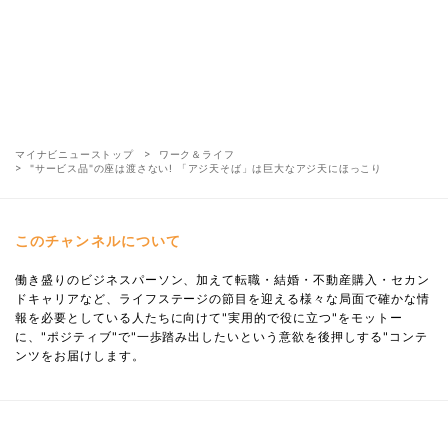
マイナビニューストップ
ワーク＆ライフ
"サービス品"の座は渡さない! 「アジ天そば」は巨大なアジ天にほっこり
このチャンネルについて
働き盛りのビジネスパーソン、加えて転職・結婚・不動産購入・セカン
ドキャリアなど、ライフステージの節目を迎える様々な局面で確かな情
報を必要としている人たちに向けて"実用的で役に立つ"をモットー
に、"ポジティブ"で"一歩踏み出したいという意欲を後押しする"コンテ
ンツをお届けします。