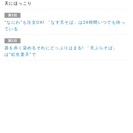
天にほっこり
第3回
"なにわ"も注文OK! 「なす天そば」は24時間いつでも待っ
ている
第2回
器を赤く染めるそれにどっぷりはまる! 「天ぷらそば」
は"紅生姜天"で