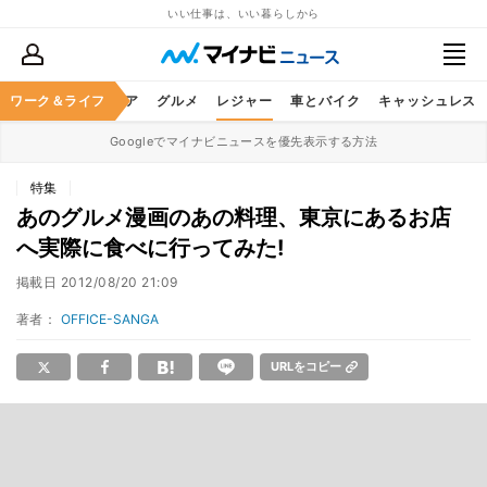
いい仕事は、いい暮らしから
暮らし
ワーク＆ライフ
ヘルスケア
グルメ
レジャー
車とバイク
キャッシュレス
Googleでマイナビニュースを優先表示する方法
特集
あのグルメ漫画のあの料理、東京にあるお店
へ実際に食べに行ってみた!
掲載日
2012/08/20 21:09
著者：
OFFICE-SANGA
URLをコピー