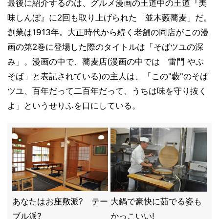
最後に紹介するのは、グルメ漫画の王道中の王道『美
味しんぼ』に2回も取り上げられた「並木藪蕎麦」だ。
創業は1913年。大正時代から続く老舗の同店がこの漫
画の第2巻に登場した際のタイトルは「そばツユの深
み」。漫画の中で、蕎麦店(漫画の中では「雷門 やぶ
そば」と表記されている)の主人は、「この"藪"のそば
ツユ、百年だって二百年だって、うちは味を守り抜く
よ」というせりふを口にしている。
あなたはお座敷派? テー
大鍋で豪快に茹でる姿も
ブル派?
かっこいい!