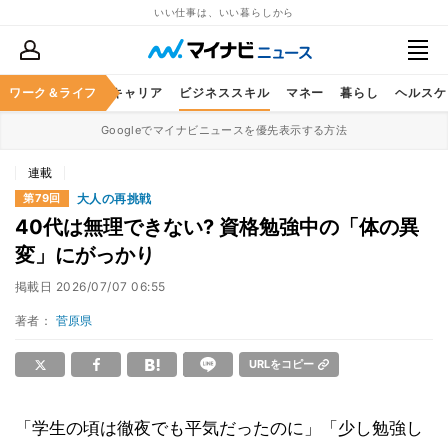
いい仕事は、いい暮らしから
ワーク＆ライフ
キャリア
ビジネススキル
マネー
暮らし
ヘルスケ
Googleでマイナビニュースを優先表示する方法
連載
大人の再挑戦
第79回
40代は無理できない? 資格勉強中の「体の異
変」にがっかり
掲載日
2026/07/07 06:55
著者：
菅原県
URLをコピー
「学生の頃は徹夜でも平気だったのに」「少し勉強し