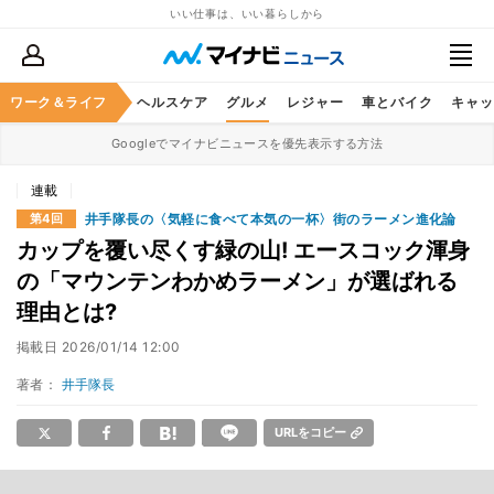
いい仕事は、いい暮らしから
ワーク＆ライフ
マネー
暮らし
ヘルスケア
グルメ
レジャー
車とバイク
キャッ
Googleでマイナビニュースを優先表示する方法
連載
井手隊長の〈気軽に食べて本気の一杯〉街のラーメン進化論
第4回
カップを覆い尽くす緑の山! エースコック渾身
の「マウンテンわかめラーメン」が選ばれる
理由とは?
掲載日
2026/01/14 12:00
著者：
井手隊長
URLをコピー