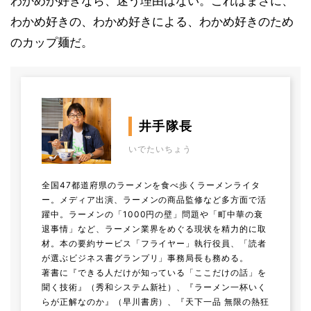
わかめが好きなら、迷う理由はない。これはまさに、
わかめ好きの、わかめ好きによる、わかめ好きのため
のカップ麺だ。
井手隊長
いでたいちょう
全国47都道府県のラーメンを食べ歩くラーメンライタ
ー。メディア出演、ラーメンの商品監修など多方面で活
躍中。ラーメンの「1000円の壁」問題や「町中華の衰
退事情」など、ラーメン業界をめぐる現状を精力的に取
材。本の要約サービス「フライヤー」執行役員、「読者
が選ぶビジネス書グランプリ」事務局長も務める。
著書に『できる人だけが知っている「ここだけの話」を
聞く技術』（秀和システム新社）、『ラーメン一杯いく
らが正解なのか』（早川書房）、『天下一品 無限の熱狂