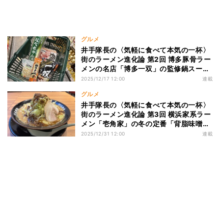
グルメ
井手隊長の〈気軽に食べて本気の一杯〉
街のラーメン進化論 第2回 博多豚骨ラー
メンの名店「博多一双」の監修鍋スープ
はお店そのままの“泡立つ”豚骨スープだ
2025/12/17 12:00
連載
った！
グルメ
井手隊長の〈気軽に食べて本気の一杯〉
街のラーメン進化論 第3回 横浜家系ラー
メン「壱角家」の冬の定番「背脂味噌壱
郎」が今年も大ヒット中！
2025/12/31 12:00
連載