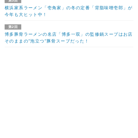
第3回
横浜家系ラーメン「壱角家」の冬の定番「背脂味噌壱郎」が
今年も大ヒット中！
第2回
博多豚骨ラーメンの名店「博多一双」の監修鍋スープはお店
そのままの“泡立つ”豚骨スープだった！