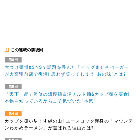
この連載の前後回
第6回
大つけ麺博&SNSで話題を呼んだ「ビッグまぜそバーガー」
が大宮駅前店で復活! 思わず笑ってしまう"あの味"とは?
第5回
「天下一品」監修の濃厚鶏白湯チルド麺&カップ麺を実食!
本物を知っているからこそ気づいた"本気"
第4回
カップを覆い尽くす緑の山! エースコック渾身の「マウンテ
ンわかめラーメン」が選ばれる理由とは?