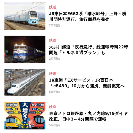
鉄道
JR東日本E653系「碓氷峠号」上野～横
川間特別運行、旅行商品を発売
2時間前
鉄道
大井川鐵道「夜行急行」総運転時間22時
間超「ヒルネ直通プラン」も
2時間前
鉄道
JR東海「EXサービス」JR西日本
「e5489」10月から連携、機能拡充へ
5時間前
鉄道
東京メトロ銀座線・丸ノ内線9/19ダイヤ
改正、日中3～4分間隔で運転
5時間前