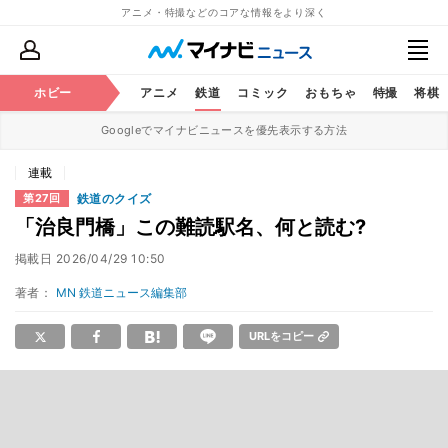
アニメ・特撮などのコアな情報をより深く
ホビー
アニメ
鉄道
コミック
おもちゃ
特撮
将棋
Googleでマイナビニュースを優先表示する方法
連載
鉄道のクイズ
第27回
「治良門橋」この難読駅名、何と読む?
掲載日
2026/04/29 10:50
著者：
MN 鉄道ニュース編集部
URLをコピー