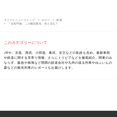
マイナビニューストップ
ホビー
鉄道
「治良門橋」この難読駅名、何と読む?
このカテゴリーについて
JRや、京急、西武、小田急、東武、京王などの私鉄も含め、最新車両
や鉄道に関する耳寄り情報、さらにトリビアなどを徹底紹介。関東のみ
ならず、阪急や南海など関西の鉄道会社や九州の或る列車やゆふいんの
森などの観光列車のレポートもお届けします。