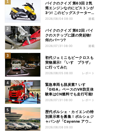
バイクのクイズ 第63回 2気
筒エンジンなのにピストンが
3つ! このビッグスクーター
の名前は?
2026/08/04 08:00
連載
バイクのクイズ 第62回 バイ
クのステップに謎の突起物!
何のパーツ?
2026/07/31 08:00
連載
初代ジェミニもビークロスも
実物展示! 「いすゞプラザ」
に行ってみた
2026/08/05 08:00
レポート
緊急車両も脱炭素? いすゞ
「GIGA」ベースのVR防災体
験車はCN燃料でも走行可能!
2026/07/31 08:00
レポート
歴代ポルシェ・カイエンの特
別展示車を募集！ポルシェジ
ャパンが「Cayenne アウト
ドアイベント & ドライビン
2026/08/08 09:00
グ体験」を開催