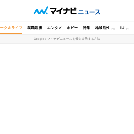
ワーク＆ライフ
就職応援
エンタメ
ホビー
特集
地域活性
IIJ
Googleでマイナビニュースを優先表示する方法