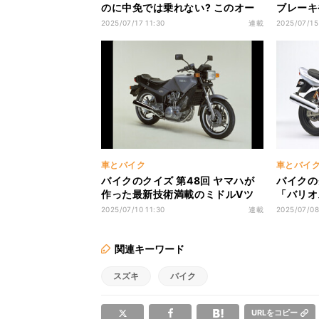
のに中免では乗れない? このオー
ブレーキ
トバイの正体は
について
2025/07/17 11:30
連載
2025/07/15
車とバイク
車とバイ
バイクのクイズ 第48回 ヤマハが
バイクの
作った最新技術満載のミドルVツ
「バリオ
イン! このバイクの正体は?
SUZU
2025/07/10 11:30
連載
2025/07/08
関連キーワード
スズキ
バイク
URLをコピー