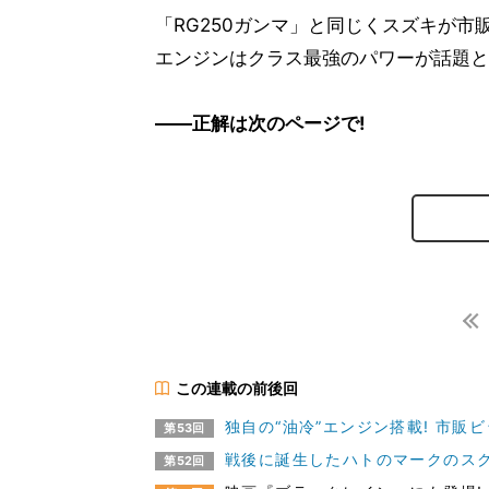
「RG250ガンマ」と同じくスズキが
エンジンはクラス最強のパワーが話題と
――正解は次のページで!
この連載の前後回
独自の“油冷”エンジン搭載! 市販
第53回
戦後に誕生したハトのマークのスク
第52回