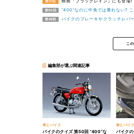
映画『ブラックレイン』にも登場!
第51回
“400”なのに中免では乗れない?
第50回
バイクのブレーキやクラッチレバ
第49回
こ
編集部が選ぶ関連記事
車とバイク
車とバイ
バイクのクイズ 第50回 “400”な
バイクの