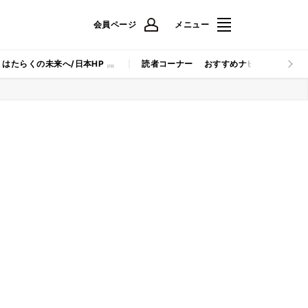
会員ページ
メニュー
はたらくの未来へ/日本HP
読者コーナー
おすすめナビ
マイナビB