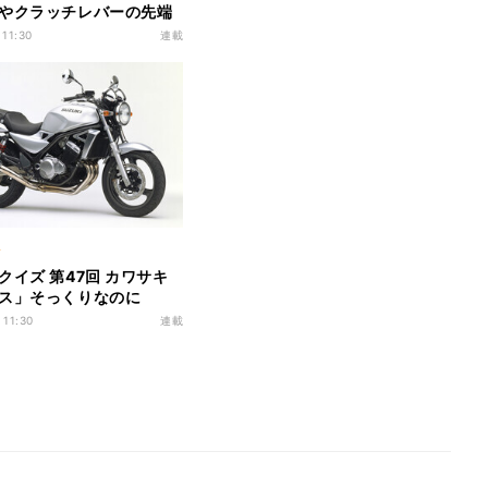
やクラッチレバーの先端
いる「球」の意味は?
 11:30
連載
ク
クイズ 第47回 カワサキ
ス」そっくりなのに
KIロゴのバイク、正体は?
 11:30
連載