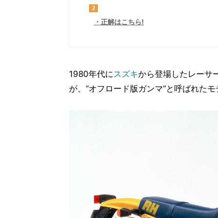
2
正解はこちら!
1980年代に
スズキ
から登場したレーサー
が、“オフロード版ガンマ”と呼ばれた