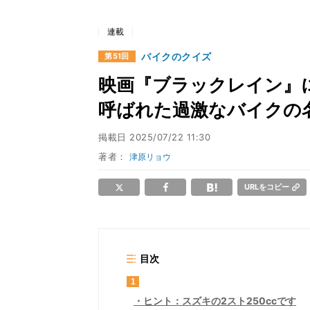
連載
バイクのクイズ
第51回
映画『ブラックレイン』に
呼ばれた過激なバイクの
掲載日
2025/07/22 11:30
著者：
津原リョウ
URLをコピー
目次
1
ヒント：スズキの2スト250ccです