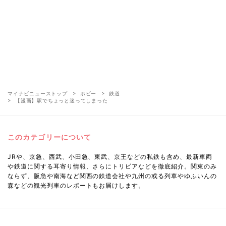
マイナビニューストップ
ホビー
鉄道
【漫画】駅でちょっと迷ってしまった
このカテゴリーについて
JRや、京急、西武、小田急、東武、京王などの私鉄も含め、最新車両
や鉄道に関する耳寄り情報、さらにトリビアなどを徹底紹介。関東のみ
ならず、阪急や南海など関西の鉄道会社や九州の或る列車やゆふいんの
森などの観光列車のレポートもお届けします。