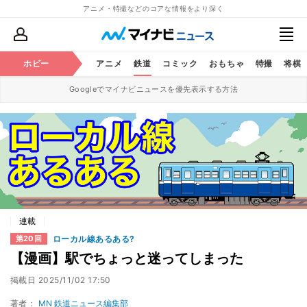
アニメ・特撮などのコアな情報をより深く
ホビー
アニメ
鉄道
コミック
おもちゃ
特撮
将棋
Googleでマイナビニュースを優先表示する方法
連載
ローカル線あるある?
第20回
【漫画】駅でちょっと迷ってしまった
掲載日
2025/11/02 17:50
著者：
MN 鉄道ニュース編集部