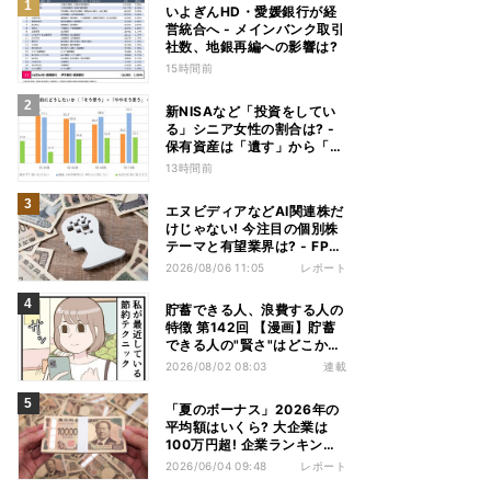
いよぎんHD・愛媛銀行が経
営統合へ - メインバンク取引
社数、地銀再編への影響は?
15時間前
新NISAなど「投資をしてい
る」シニア女性の割合は? -
保有資産は「遺す」から「使
い切る」へ価値観がシフトか
13時間前
エヌビディアなどAI関連株だ
けじゃない! 今注目の個別株
テーマと有望業界は? - FP解
説
2026/08/06 11:05
レポート
貯蓄できる人、浪費する人の
特徴 第142回 【漫画】貯蓄
できる人の"賢さ"はどこか
ら? スーパーでの意外な習慣
2026/08/02 08:03
連載
「夏のボーナス」2026年の
平均額はいくら? 大企業は
100万円超! 企業ランキン
グ、公務員の支給額見通しを
2026/06/04 09:48
レポート
解説