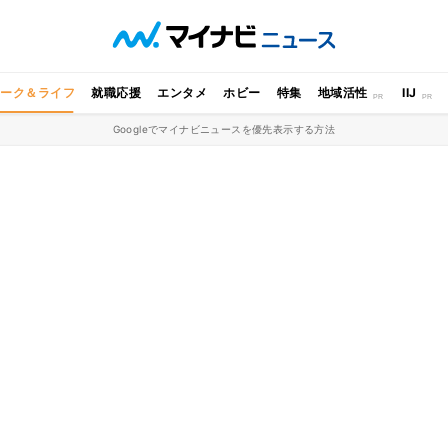
ワーク＆ライフ
就職応援
エンタメ
ホビー
特集
地域活性
IIJ
Googleでマイナビニュースを優先表示する方法