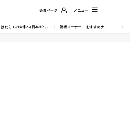
会員ページ
メニュー
はたらくの未来へ/日本HP
読者コーナー
おすすめナビ
マイナビB