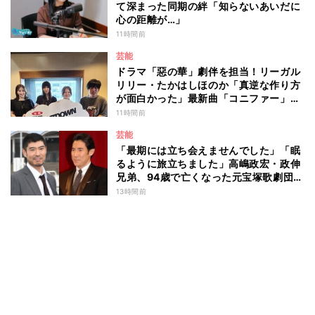
て深まった同期の絆「知らないあいだに
心の距離が…」
11時間前
芸能
ドラマ「惡の華」劇伴を担当！リーガル
リリー・たかはしほのか「真逆な作り方
が面白かった」最新曲「コニファー」制
作秘話も
11時間前
芸能
「最期には立ち会えませんでした」「眠
るように旅立ちました」高嶋政宏・政伸
兄弟、94歳で亡くなった元宝塚歌劇団ト
ップスターの母・寿美花代を追悼 ここ
13時間前
数年は誤嚥性肺炎で入退院を繰り返して
いた