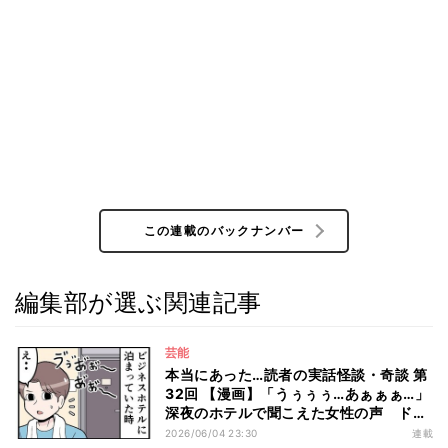
この連載のバックナンバー
編集部が選ぶ関連記事
芸能
本当にあった…読者の実話怪談・奇談 第
32回 【漫画】「うぅぅぅ…あぁぁぁ…」
深夜のホテルで聞こえた女性の声 ドア
を開けた瞬間、言葉を失った
2026/06/04 23:30
連載