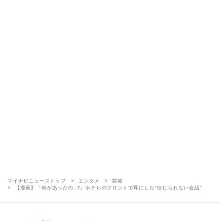
マイナビニューストップ
エンタメ
芸能
【漫画】「何があったの…?」ホテルのフロントで耳にした“信じられない会話”