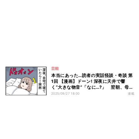
芸能
本当にあった…読者の実話怪談・奇談 第
1回 【漫画】ドーン! 深夜に天井で響
く“大きな物音”「なに…?」 翌朝、母か
ら告げられたのは…
2025/09/27 18:00
連載