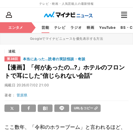
テレビ・映画・人気芸能人の最新情報
エンタメ
芸能
テレビ
ラジオ
映画
YouTube
BS・
Googleでマイナビニュースを優先表示する方法
連載
本当にあった…読者の実話怪談・奇談
第38回
【漫画】「何があったの…?」ホテルのフロン
トで耳にした“信じられない会話”
掲載日
2026/07/02 21:00
著者：
菅原県
URLをコピー
ここ数年、「令和のホラーブーム」と言われるほど、