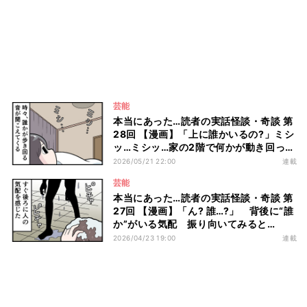
芸能
本当にあった…読者の実話怪談・奇談 第
28回 【漫画】「上に誰かいるの?」ミシ
ッ…ミシッ…家の2階で何かが動き回って
いる
2026/05/21 22:00
連載
芸能
本当にあった…読者の実話怪談・奇談 第
27回 【漫画】「ん? 誰…?」 背後に“誰
か”がいる気配 振り向いてみると…
2026/04/23 19:00
連載