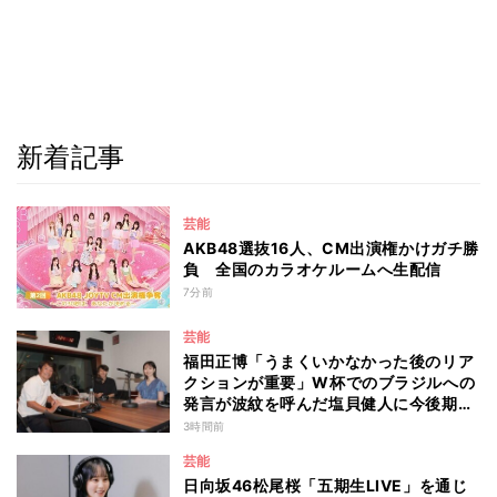
新着記事
芸能
AKB48選抜16人、CM出演権かけガチ勝
負 全国のカラオケルームへ生配信
7分前
芸能
福田正博「うまくいかなかった後のリア
クションが重要」W杯でのブラジルへの
発言が波紋を呼んだ塩貝健人に今後期待
することは？
3時間前
芸能
日向坂46松尾桜「五期生LIVE」を通じ