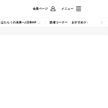
会員ページ
メニュー
はたらくの未来へ/日本HP
読者コーナー
おすすめナビ
マイナビB