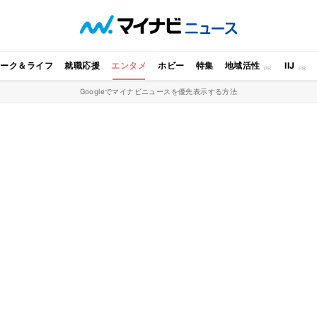
ワーク＆ライフ
就職応援
エンタメ
ホビー
特集
地域活性
IIJ
Googleでマイナビニュースを優先表示する方法