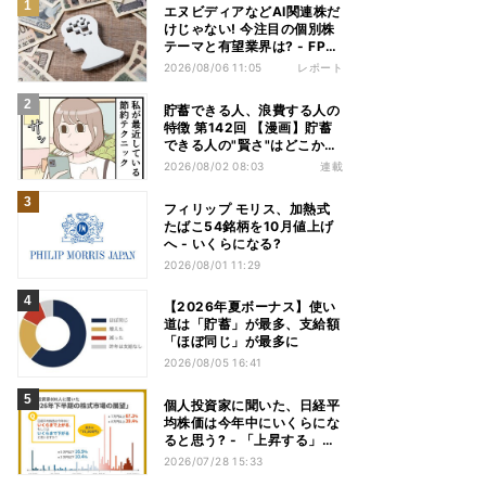
エヌビディアなどAI関連株だ
けじゃない! 今注目の個別株
テーマと有望業界は? - FP解
説
2026/08/06 11:05
レポート
貯蓄できる人、浪費する人の
特徴 第142回 【漫画】貯蓄
できる人の"賢さ"はどこか
ら? スーパーでの意外な習慣
2026/08/02 08:03
連載
フィリップ モリス、加熱式
たばこ54銘柄を10月値上げ
へ - いくらになる?
2026/08/01 11:29
【2026年夏ボーナス】使い
道は「貯蓄」が最多、支給額
「ほぼ同じ」が最多に
2026/08/05 16:41
個人投資家に聞いた、日経平
均株価は今年中にいくらにな
ると思う? - 「上昇する」は
7割、最多予想は
2026/07/28 15:33