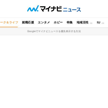
ワーク＆ライフ
就職応援
エンタメ
ホビー
特集
地域活性
IIJ
Googleでマイナビニュースを優先表示する方法