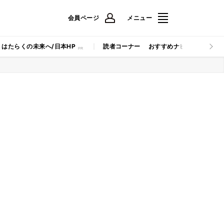
会員ページ
メニュー
はたらくの未来へ/日本HP
読者コーナー
おすすめナビ
マイナビB