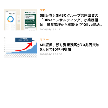
マネー
SBI証券とSMBCグループ共同出資の
「Oliveコンサルティング」が業務開
始 資産管理から相談まで“Olive完結
型”へ
2026/05/26 11:22
マネー
SBI証券、預り資産残高が70兆円突破
5カ月で10兆円増加
2026/05/22 07:30