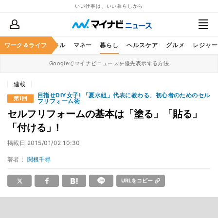
いい仕事は、いい暮らしから
ャリア
ワーク＆ライフ
ビジネススキル
マネー
暮らし
ヘルスケア
グルメ
レジャー
Googleでマイナビニュースを優先表示する方法
連載
目指せDIY女子! 「夏水組」代表に教わる、初心者のためのセル
第1回
フリフォーム術
セルフリフォームの基本は「塗る」「貼る」
「付ける」!
掲載日
2015/01/02 10:30
著者：
関根千尋
URLをコピー