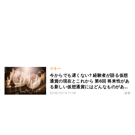
マネー
今からでも遅くない? 経験者が語る仮想
通貨の現在とこれから 第6回 将来性があ
る新しい仮想通貨にはどんなものがある
の?
2018/12/14 11:00
連載