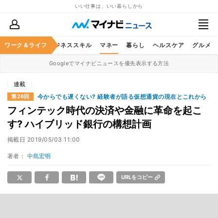
いい仕事は、いい暮らしから
ワーク＆ライフ
キャリア
ビジネススキル
マネー
暮らし
ヘルスケア
グルメ
Googleでマイナビニュースを優先表示する方法
連載
今からでも遅くない? 経験者が語る仮想通貨の現在とこれから
第26回
フィンテック時代の決済や金融に革命を起こ
す? ハイブリッド銀行の構想計画
掲載日
2019/05/03 11:00
著者：
中島宏明
URLをコピー