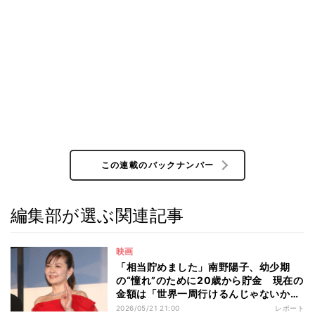
この連載のバックナンバー
編集部が選ぶ関連記事
映画
「相当貯めました」南野陽子、幼少期
の“憧れ”のために20歳から貯金 現在の
金額は「世界一周行けるんじゃないか
な」
2026/05/21 21:00
レポート