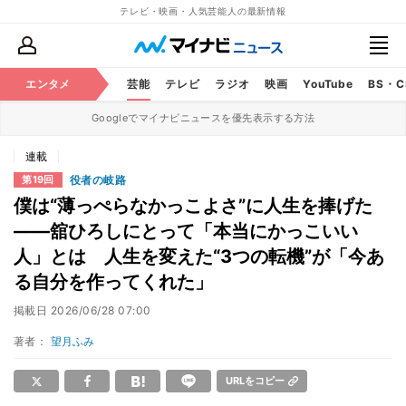
テレビ・映画・人気芸能人の最新情報
エンタメ
芸能
テレビ
ラジオ
映画
YouTube
BS・
Googleでマイナビニュースを優先表示する方法
連載
役者の岐路
第19回
僕は“薄っぺらなかっこよさ”に人生を捧げた
――舘ひろしにとって「本当にかっこいい
人」とは 人生を変えた“3つの転機”が「今あ
る自分を作ってくれた」
掲載日
2026/06/28 07:00
著者：
望月ふみ
URLをコピー