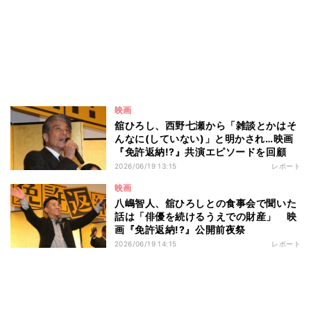
映画
舘ひろし、西野七瀬から「雑談とかはそ
んなに(していない)」と明かされ…映画
『免許返納!?』共演エピソードを回顧
2026/06/19 13:15
レポート
映画
八嶋智人、舘ひろしとの食事会で聞いた
話は「俳優を続けるうえでの財産」 映
画『免許返納!?』公開前夜祭
2026/06/19 14:15
レポート