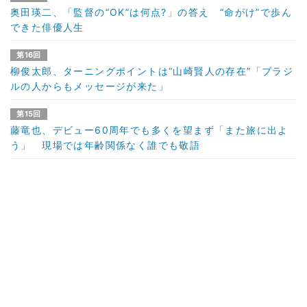
奥田瑛二、「監督の“OK”は何点?」の答え “命がけ”で歩ん
できた俳優人生
第16回
柳俊太郎、ターニングポイントは“山崎賢人の存在”「ブラジ
ルの人からもメッセージが来た」
第15回
藤竜也、デビュー60周年でも多くを望まず「また旅に出よ
う」 現場では年齢関係なく誰でも敬語