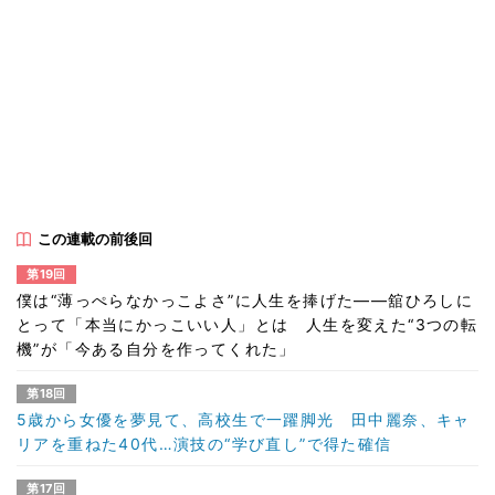
この連載の前後回
第19回
僕は“薄っぺらなかっこよさ”に人生を捧げた――舘ひろしに
とって「本当にかっこいい人」とは 人生を変えた“3つの転
機”が「今ある自分を作ってくれた」
第18回
5歳から女優を夢見て、高校生で一躍脚光 田中麗奈、キャ
リアを重ねた40代…演技の“学び直し”で得た確信
第17回