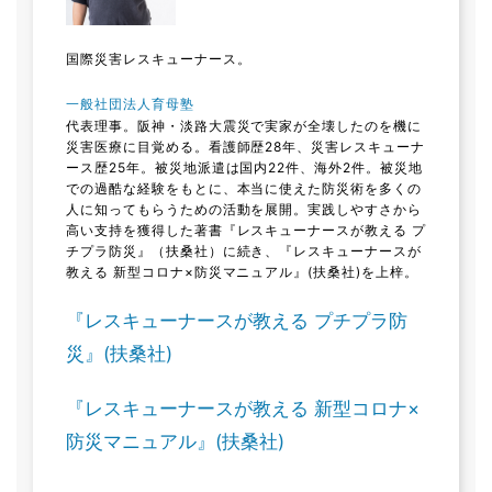
国際災害レスキューナース。
一般社団法人育母塾
代表理事。阪神・淡路大震災で実家が全壊したのを機に
災害医療に目覚める。看護師歴28年、災害レスキューナ
ース歴25年。被災地派遣は国内22件、海外2件。被災地
での過酷な経験をもとに、本当に使えた防災術を多くの
人に知ってもらうための活動を展開。実践しやすさから
高い支持を獲得した著書『レスキューナースが教える プ
チプラ防災』（扶桑社）に続き、『レスキューナースが
教える 新型コロナ×防災マニュアル』(扶桑社)を上梓。
『レスキューナースが教える プチプラ防
災』(扶桑社)
『レスキューナースが教える 新型コロナ×
防災マニュアル』(扶桑社)