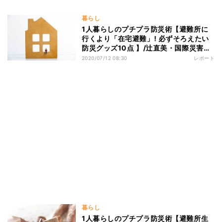
暮らし
1人暮らしのプチプラ防災術【避難所に
行くより「在宅避難」! 必ずそろえたい
防災グッズ10点 】/辻直美・国際災害レ
スキューナース
2020/07/12 08:30
レポート
暮らし
1人暮らしのプチプラ防災術【避難所生