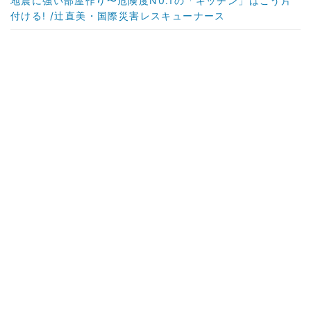
地震に強い部屋作り〜危険度N0.1の「キッチン」はこう片
付ける! /辻直美・国際災害レスキューナース