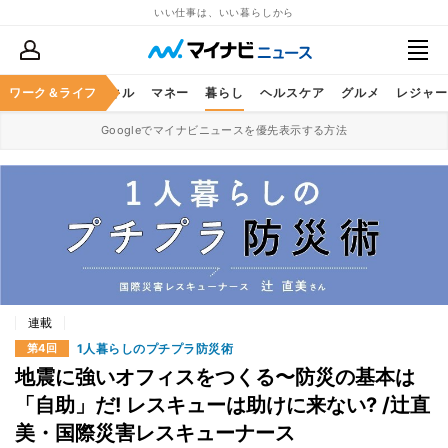
いい仕事は、いい暮らしから
ャリア
ワーク＆ライフ
ビジネススキル
マネー
暮らし
ヘルスケア
グルメ
レジャー
Googleでマイナビニュースを優先表示する方法
連載
1人暮らしのプチプラ防災術
第4回
地震に強いオフィスをつくる〜防災の基本は
「自助」だ! レスキューは助けに来ない? /辻直
美・国際災害レスキューナース